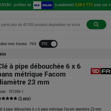
UVEAU :
profitez de
à seulement
5,50 € TTC
pour vos co
éalise mes travaux
PRIX
 pipe
Clé à pipe débouchée 6 x 6
pans métrique Facom
diamètre 23 mm
ode : 701206-1
(3 avis)
lé à pipe débouchée 6 x 6 pans métrique Facom diamètre 23 mm