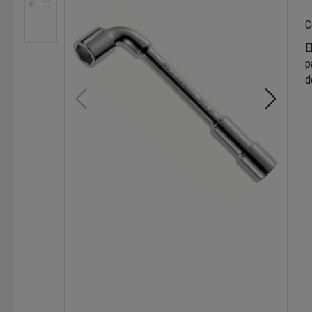
C
E
p
d