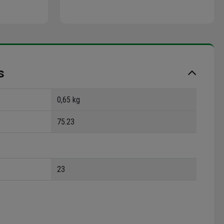
s
0,65 kg
75.23
23