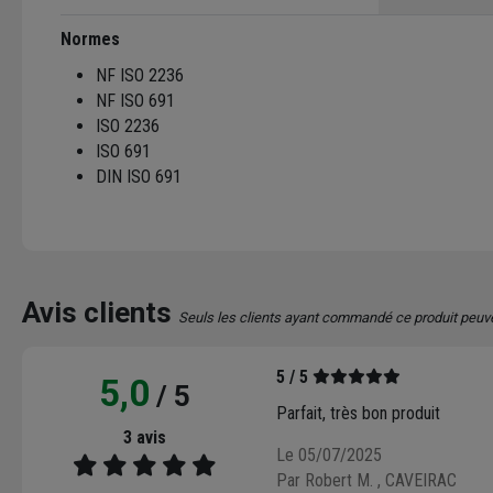
Normes
NF ISO 2236
NF ISO 691
ISO 2236
ISO 691
DIN ISO 691
Avis clients
Seuls les clients ayant commandé ce produit peuv
5 / 5
5,0
/ 5
Parfait, très bon produit
3 avis
Le 05/07/2025
Par Robert M.
, CAVEIRAC