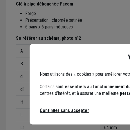
Clé à pipe débouchée Facom
Forgé
Présentation : chromée satinée
6 pans x 6 pans métriques
Se référer au schéma, photo n°2
A
23 mm
B
33.5 mm
Nous utilisons des « cookies » pour améliorer vot
d
18 mm
Certains sont
essentiels au fonctionnement du
d1
15 mm
centres d’intérêt, et à assurer une meilleure
pers
H
51 mm
Continuer sans accepter
L
240 mm
L1
64 mm