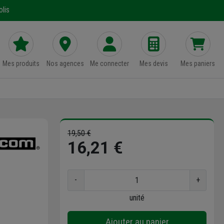
lis
Mes produits
Nos agences
Me connecter
Mes devis
Mes paniers
19,50 €
16,21 €
-
+
unité
Ajouter au panier