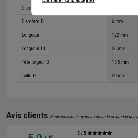
Continuer sans accepter
Diamètre
7 mm
Diamètre D1
6 mm
Longueur
122 mm
Longueur L1
26 mm
Tête largeur B
13.5 mm
Taille H
20 mm
Avis clients
Seuls les clients ayant commandé ce produit peuv
5 / 5
5,0