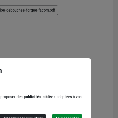
-pipe-debouchee-forgee-facom.pdf
n
s proposer des
publicités ciblées
adaptées à vos