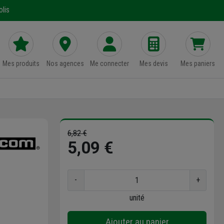
lis
Mes produits
Nos agences
Me connecter
Mes devis
Mes paniers
6,82 €
5,09 €
-
+
unité
Ajouter au panier