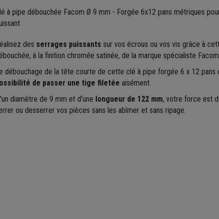
lé à pipe débouchée Facom Ø 9 mm - Forgée 6x12 pans métriques pour
uissant
éalisez des
serrages puissants
sur vos écrous ou vos vis grâce à cett
ébouchée, à la finition chromée satinée, de la marque spécialiste Facom
e débouchage de la tête courte de cette clé à pipe forgée 6 x 12 pans o
ossibilité de passer une tige filetée
aisément.
'un diamètre de 9 mm et d'une
longueur de 122 mm
, votre force est 
errer ou desserrer vos pièces sans les abîmer et sans ripage.