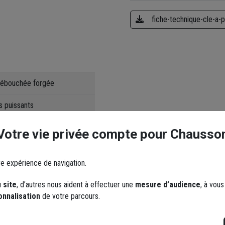
fiche-technique-cle-a
 débouchée forgée
s puissants
Votre vie privée compte pour Chausso
é
re expérience de navigation.
 site
, d’autres nous aident à effectuer une
mesure d’audience
, à vou
onnalisation
de votre parcours.