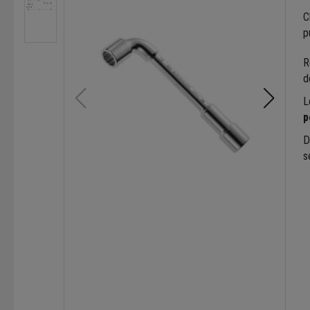
C
p
R
d
L
p
D
s