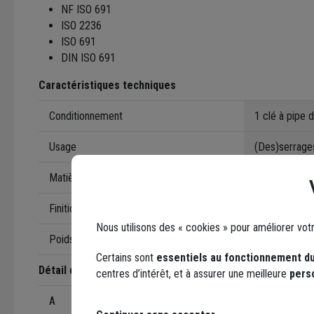
NF ISO 691
ISO 2236
ISO 691
DIN ISO 691
Caractéristiques techniques
Conditionnement
1 clé à pipe
Usage
(Des)serrage
Matière
Acier
Finition
Chromé satin
Nous utilisons des « cookies » pour améliorer vot
Poids
80 grammes
Certains sont
essentiels au fonctionnement du
Détail des dimensions
centres d’intérêt, et à assurer une meilleure
pers
A
9 mm