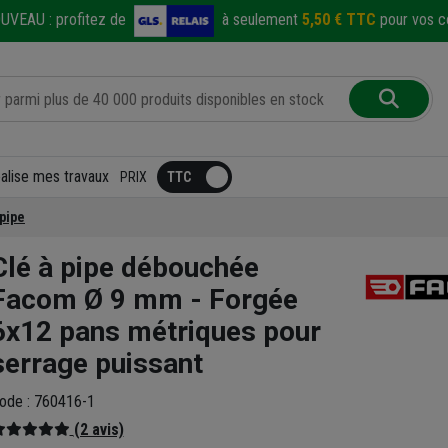
UVEAU :
profitez de
à seulement
5,50 € TTC
pour vos co
éalise mes travaux
PRIX
 pipe
Clé à pipe débouchée
Facom Ø 9 mm - Forgée
6x12 pans métriques pour
serrage puissant
ode : 760416-1
(2 avis)