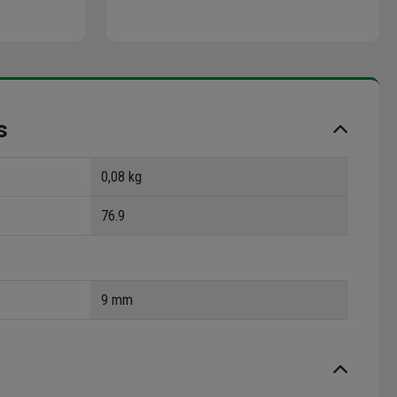
s
0,08 kg
76.9
9 mm