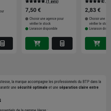
(1 avis)
(4 
7,50 €
2,83 €
our
Choisir une agence pour
Choisir une ag
vérifier le stock
vérifier le stock
Livraison disponible
Livraison dispo
ustesse, la marque accompagne les professionnels du BTP dans la
garantir une
sécurité optimale
et une
séparation claire entre
s
 essentiels de la gamme Heras :