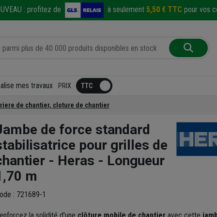
UVEAU :
profitez de
à seulement
5,50 € TTC
pour vos co
éalise mes travaux
PRIX
riere de chantier, cloture de chantier
Jambe de force standard
stabilisatrice pour grilles de
chantier - Heras - Longueur
1,70 m
ode : 721689-1
enforcez la solidité d'une
clôture mobile de chantier
avec cette
jamb