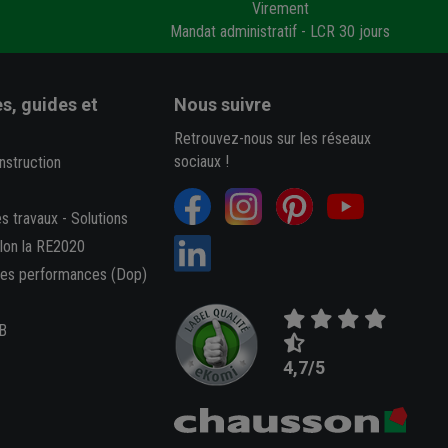
Virement
Mandat administratif - LCR 30 jours
s, guides et
Nous suivre
Retrouvez-nous sur les réseaux
sociaux !
nstruction
es travaux
-
Solutions
elon la RE2020
des performances (Dop)
B
4,7/5