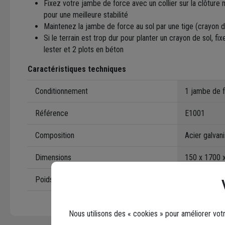
Fixez votre jambe de force avec un collier sur la clôture
pour une meilleure stabilité
Maintenez la jambe de force au sol par une tige (crayon d
Si le terrain est trop dur pour planter un crayon de sol, fi
lester et 2 plots en béton
Caractéristiques techniques
Conditionnement
1 jambe de 
Référence
E1001
Composition
Acier galvan
Dimensions
150 x 1700 
Poids
3,500 kg
Nous utilisons des « cookies » pour améliorer vot