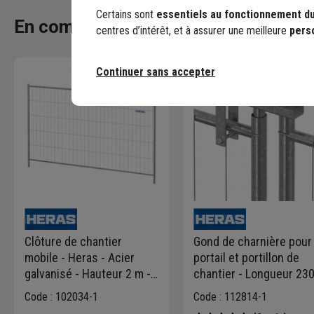
Certains sont
essentiels au fonctionnement du
En complément
centres d’intérêt, et à assurer une meilleure
pers
Continuer sans accepter
Clôture de chantier
Gond de charnière pour
mobile - Heras - Acier
portail et portillon de
galvanisé - Hauteur 2 m -
chantier - Longueur 23
Largeur 3,5 m
mm - Heras
Code : 102034-1
Code : 112814-1