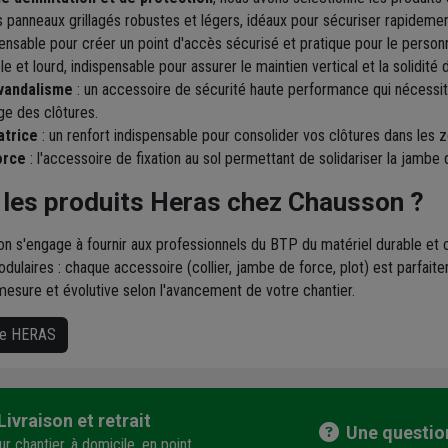
s panneaux grillagés robustes et légers, idéaux pour sécuriser rapidemen
pensable pour créer un point d'accès sécurisé et pratique pour le personne
le et lourd, indispensable pour assurer le maintien vertical et la solidit
-vandalisme
: un accessoire de sécurité haute performance qui nécessit
ge des clôtures.
atrice
: un renfort indispensable pour consolider vos clôtures dans les 
orce
: l'accessoire de fixation au sol permettant de solidariser la jambe 
 les produits Heras chez Chausson ?
on s'engage à fournir aux professionnels du BTP du matériel durable et
dulaires : chaque accessoire (collier, jambe de force, plot) est parfa
mesure et évolutive selon l'avancement de votre chantier.
que HERAS
Livraison et retrait
Une questio
r chantier, à domicile, en point