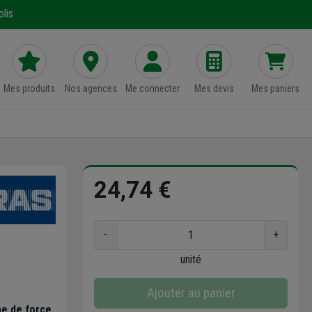
lis
Mes produits
Nos agences
Me connecter
Mes devis
Mes paniers
24,74 €
-
+
unité
Ajouter au panier
e de force