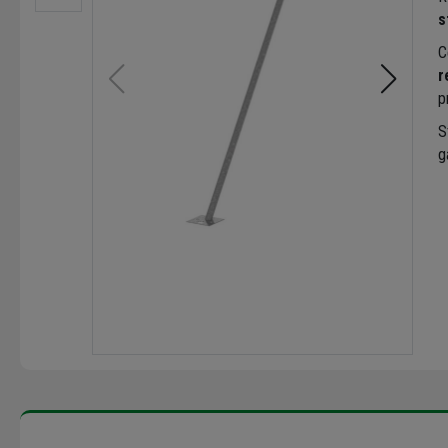
s
C
r
p
S
g