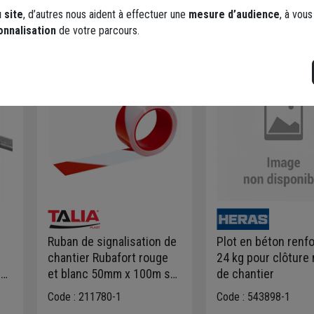
 site
, d’autres nous aident à effectuer une
mesure d’audience
, à vou
onnalisation
de votre parcours.
Ruban de signalisation de
Plot en béton renf
chantier Rubafort rouge
24 kg pour clôture
0
et blanc 50mm x 100m sur
de chantier
mandrin plastique
Code : 211780-1
Code : 543898-1