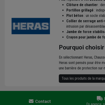
Clôture de chantier
: de
Portillon grillagé
: indis
Plot béton
: un socle stab
Collier de serrage anti
intrusion par désassembla
Jambe de force stabilis
Crayon pour jambe de f
Pourquoi choisir
En sélectionnant Heras, Chauss
Heras sont pensés pour être mo
une barrière de protection sur-
Tous les produits de la mar
Contact
En agence, su