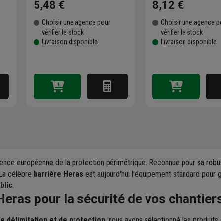
5,48 €
8,12 €
Choisir une agence pour
Choisir une agence p
vérifier le stock
vérifier le stock
Livraison disponible
Livraison disponible
rence européenne de la protection périmétrique. Reconnue pour sa rob
. La célèbre
barrière Heras
est aujourd'hui l'équipement standard pour 
blic
.
Heras pour la sécurité de vos chantier
e délimitation et de protection
, nous avons sélectionné les produits