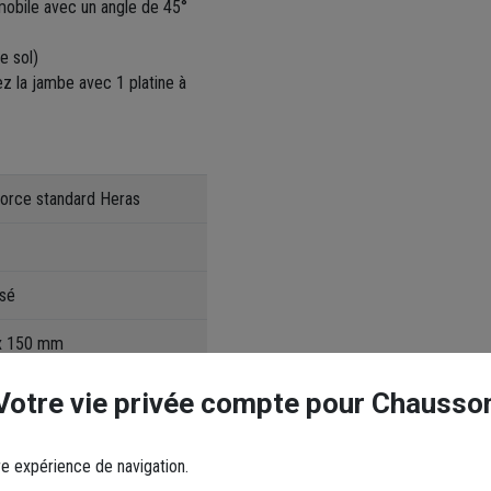
 mobile avec un angle de 45°
e sol)
xez la jambe avec 1 platine à
force standard Heras
isé
x 150 mm
Votre vie privée compte pour Chausso
re expérience de navigation.