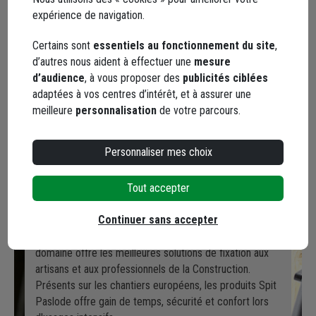
expérience de navigation.
Certains sont
essentiels au fonctionnement du site
,
d’autres nous aident à effectuer une
mesure
d’audience
, à vous proposer des
publicités ciblées
adaptées à vos centres d’intérêt, et à assurer une
SPIT : Fixation Professionnelle,
meilleure
personnalisation
de votre parcours.
Clouage & Outillage BTP
Personnaliser mes choix
Spit Paslode, spécialiste du clouage et de la fixation
depuis plus de 70 ans, innove et fabrique des produits
Tout accepter
entièrement maîtrisés, présentant les meilleures
garanties de qualité dans 4 gammes majeures qui sont
Continuer sans accepter
les cloueurs, les chevilles, les outils électriques et les
résines de scellement. Cette marque leader dans son
domaine offre les meilleures solutions de fixation aux
artisans et aux professionnels de la Construction.
Présents sur les chantiers européens, les produits Spit
Paslode offre gain de temps, sécurité et confort lors