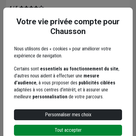
4 / 5
Ras
Votre vie privée compte pour
Chausson
Le 11/03/2020
Par Daniel G.
Nous utilisons des « cookies » pour améliorer votre
5 / 5
expérience de navigation.
Ras
Certains sont
essentiels au fonctionnement du site
,
Le 10/03/2020
d’autres nous aident à effectuer une
mesure
Par Tony T.
d’audience
, à vous proposer des
publicités ciblées
adaptées à vos centres d’intérêt, et à assurer une
meilleure
personnalisation
de votre parcours.
5 / 5
.
Personnaliser mes choix
Le 03/07/2018
Par JC J.
Tout accepter