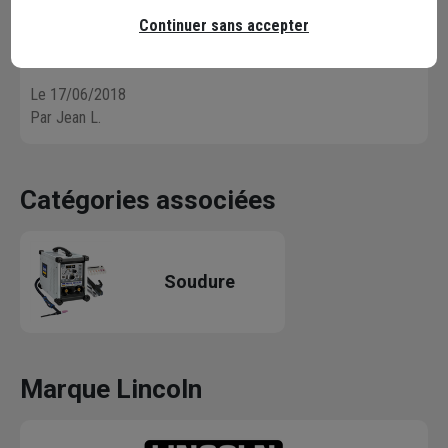
5 / 5
Continuer sans accepter
Montage, réglages faciles d'accès, bonne visibilité.
Le 17/06/2018
Par Jean L.
Catégories associées
Soudure
Marque Lincoln