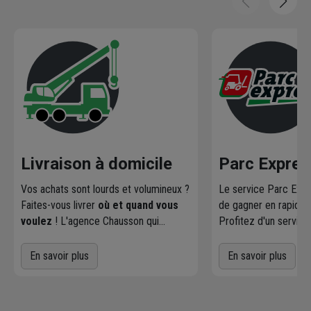
Livraison à domicile
Parc Expres
Vos achats sont lourds et volumineux ?
Le service Parc Exp
Faites-vous livrer
où et quand vous
de gagner en rapidité 
voulez
! L'agence Chausson qui
Profitez d'un servic
effectue la livraison vous contacte
le parc par nos maga
pour fixer le
meilleur créneau
de
achats courants.
En savoir plus
En savoir plus
livraison. Bonus : Nous livrons jusqu'au
7ème étage.