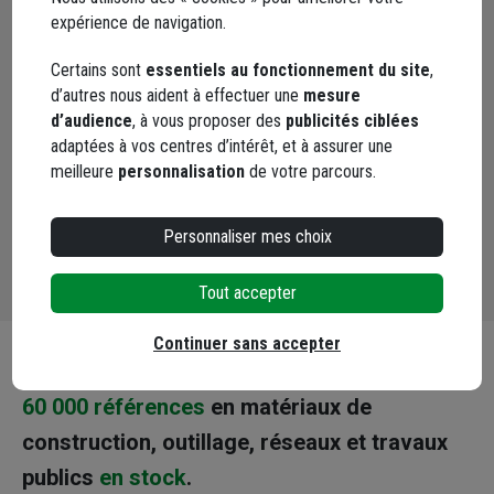
(1 avis
expérience de navigation.
302,08 €
211,45 €
60,84 €
Certains sont
essentiels au fonctionnement du site
,
42,59 €
dont
0,85 €
éco-contribution
d’autres nous aident à effectuer une
mesure
dont
0,85 €
éco-contribu
Choisir une agence pour vérifier le stock
d’audience
, à vous proposer des
publicités ciblées
Livraison disponible
Choisir une agence p
adaptées à vos centres d’intérêt, et à assurer une
Livraison disponible
meilleure
personnalisation
de votre parcours.
Personnaliser mes choix
Tout accepter
Continuer sans accepter
800 agences
dans toute la France.
60 000 références
en matériaux de
construction, outillage, réseaux et travaux
publics
en stock
.