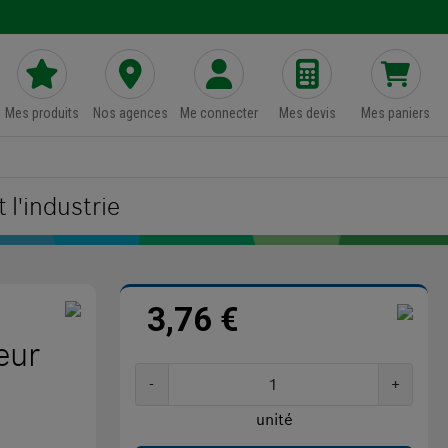
Mes produits
Nos agences
Me connecter
Mes devis
Mes paniers
 l'industrie
3,76 €
eur
-
+
unité