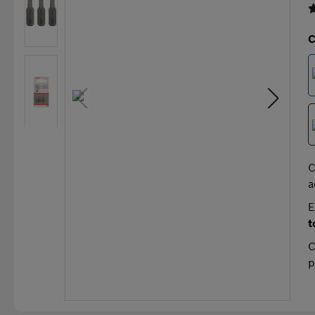
C
C
a
E
t
C
p