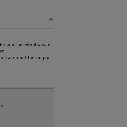
orce et les vibrations, et
ge
.
de traitement thermique
 "