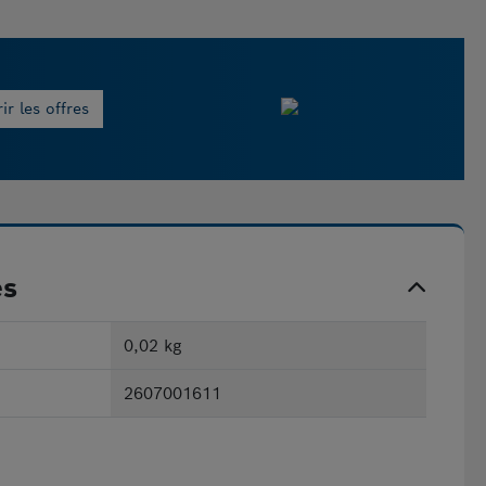
r les offres
es
0,02 kg
2607001611