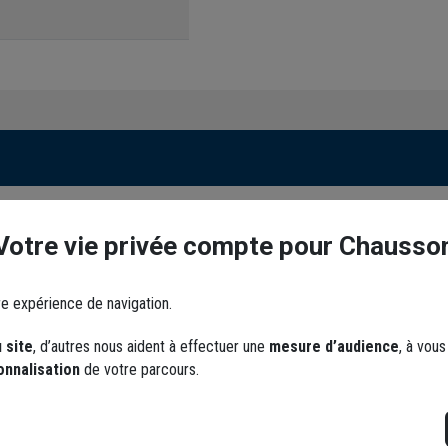
ectroportative, voici les étapes à suivre :
Votre vie privée compte pour Chausso
z-vous sur le site
https://www.bosch-
pte
re expérience de navigation.
s pouvez visualiser la
vidéo d'aide Bosch
s la rubrique
Extension de garantie
 site
, d’autres nous aident à effectuer une
mesure d’audience
, à vou
ant
avec l'application
onnalisation
de votre parcours.
 vous pouvez y télécharger votre
certificat de garantie
.