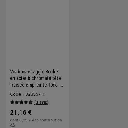
Vis bois et agglo Rocket
en acier bichromaté tête
fraisée empreinte Torx - ⌀
4,0 mm x 45,0 mm - Boîte
Code : 323557-1
de 500
(3 avis)
21,16 €
dont
0,05 €
éco-contribution