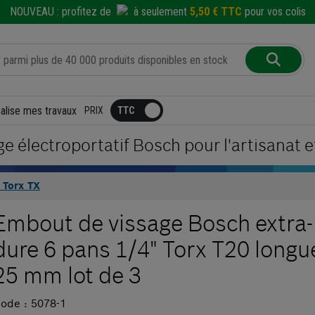
NOUVEAU :
profitez de
à seulement
5,50 € TTC
pour vos colis
éalise mes travaux
PRIX
ge électroportatif Bosch pour l'artisanat et
 Torx TX
Embout de vissage Bosch extra-
dure 6 pans 1/4" Torx T20 longu
25 mm lot de 3
ode : 5078-1