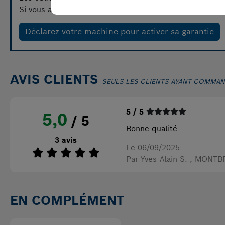
Si vous avez besoin d'aide pour déclarer votre machine,
Déclarez votre machine pour activer sa garantie
AVIS CLIENTS
SEULS LES CLIENTS AYANT COMMAN
5 / 5
5,0
/ 5
Bonne qualité
3 avis
Le 06/09/2025
Par Yves-Alain S.
, MONTB
EN COMPLÉMENT