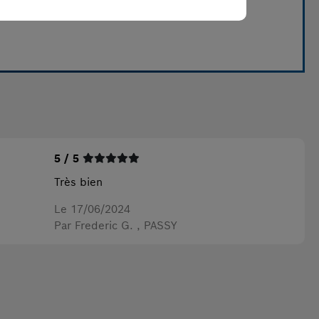
5 / 5
Très bien
Le 17/06/2024
Par Frederic G.
, PASSY