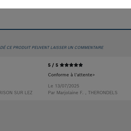
 vous pouvez visualiser la
vidéo d'aide Bosch
DÉ CE PRODUIT PEUVENT LAISSER UN COMMENTAIRE
5 / 5
Conforme à l'attente>
Le 13/07/2025
RISON SUR LEZ
Par Marjolaine F.
, THERONDELS