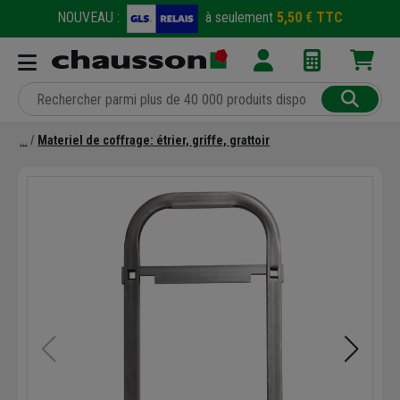
NOUVEAU :
à seulement
5,50 € TTC
Materiel de coffrage: étrier, griffe, grattoir