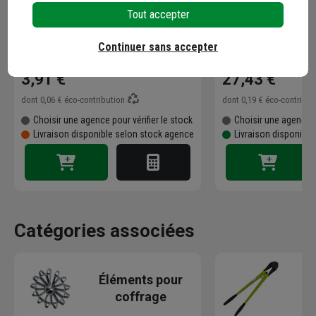
Ciseau de maçon Obra largeur 23
Equerre de maçon 
Tout accepter
mm longueur 350 mm
longueur 80 cm la
Continuer sans accepter
Code : 475002-1
Code : 517862-1
3,91 €
27,43 €
dont
0,06 €
éco-contribution
dont
0,19 €
éco-contribu
Choisir une agence pour vérifier le stock
Choisir une agence p
Livraison disponible selon stock agence
Livraison disponible
Catégories associées
Éléments pour
coffrage