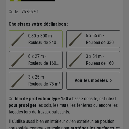
Code : 757567-1
Choisissez votre déclinaison :
6 x 55 m -
0,80 x 300 m -
Rouleau de 240
Rouleau de 330
m²
m²
6 x 27 m -
3 x 54 m -
Rouleau de 160
Rouleau de 160
m²
m²
3 x 25 m -
Voir les modèles
Rouleau de 75 m²
Ce
film de protection type 150
à basse densité, est
idéal
pour protéger
les sols, les murs, les fenêtres ou encore les
façades lors de travaux salissants.
Il s’utilise aussi bien en intérieur qu’en extérieur, en position
horizontale comme verticale pour
protéger les surfaces et