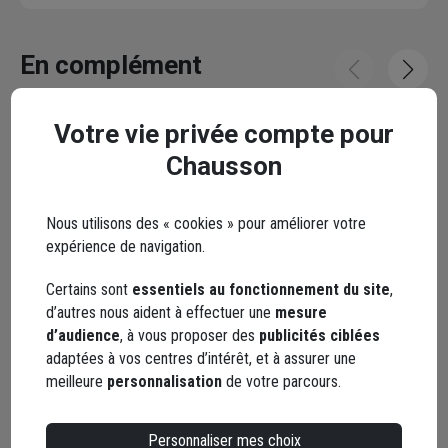
En complément
Votre vie privée compte pour
Chausson
Nous utilisons des « cookies » pour améliorer votre
expérience de navigation.
Certains sont
essentiels au fonctionnement du site
,
d’autres nous aident à effectuer une
mesure
d’audience
, à vous proposer des
publicités ciblées
adaptées à vos centres d’intérêt, et à assurer une
Ruban adhésif de masquage avant
meilleure
personnalisation
de votre parcours.
Bâche de protect
peinture Edia 48 mm x 50 mètres
résistante aux déc
Transparente - 3 x
Personnaliser mes choix