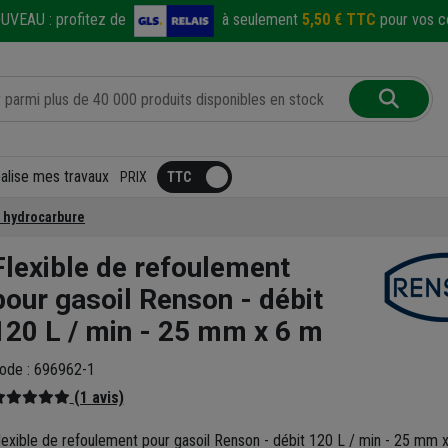
UVEAU :
profitez de
à seulement
5,50 € TTC
pour vos co
éalise mes travaux
PRIX
 hydrocarbure
Flexible de refoulement
pour gasoil Renson - débit
120 L / min - 25 mm x 6 m
ode : 696962-1
(1 avis)
lexible de refoulement pour gasoil Renson - débit 120 L / min - 25 mm 