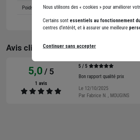
Nous utilisons des « cookies » pour améliorer vot
Poids
4 kg
Certains sont
essentiels au fonctionnement du
centres d’intérêt, et à assurer une meilleure
pers
Avis clients
Continuer sans accepter
Seuls les clients ayant commandé ce produit peuv
5 / 5
5,0
/ 5
Bon rapport qualité prix
1 avis
Le 12/10/2025
Par Fabrice N.
, MOUGINS