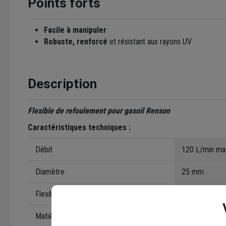
Points forts
Facile à manipuler
Robuste, renforcé
et résistant aux rayons UV
Description
Flexible de refoulement pour gasoil Renson
Caractéristiques techniques :
Débit
120 L/min ma
Diamètre
25 mm
Flexible
6 m
Matière flexible
Caoutchouc