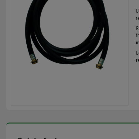
U
r
R
f
m
L
r