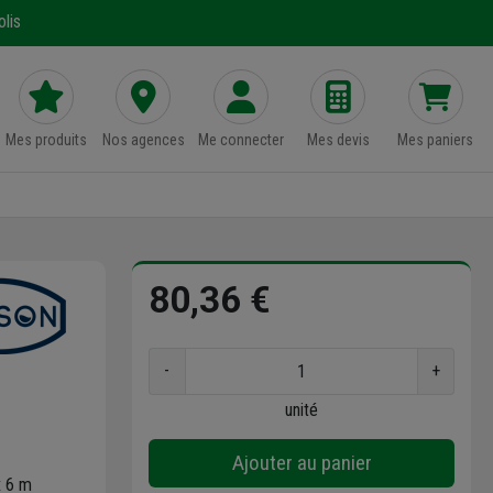
lis
Mes produits
Nos agences
Me connecter
Mes devis
Mes paniers
80,36 €
-
+
unité
Ajouter au panier
x 6 m