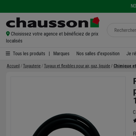
NO
Choisissez votre agence et bénéficiez de prix
localisés
Tous les produits
|
Marques
Nos salles d'exposition
Je r
Accueil
Tuyauterie
Tuyaux et flexibles pour air, gaz, liquide
Chimique et
C
F