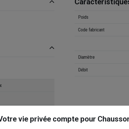
Caractéristique
Poids
Code fabricant
Diamètre
Débit
x
Votre vie privée compte pour Chausso