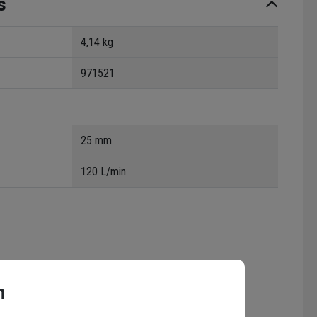
s
4,14 kg
971521
25 mm
120 L/min
n