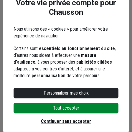
Votre vie privée compte pour
Points forts
Chausson
Description
Nous utilisons des « cookies » pour améliorer votre
expérience de navigation.
Caractéristiques
Certains sont
essentiels au fonctionnement du site
,
d’autres nous aident à effectuer une
mesure
Documents
d’audience
, à vous proposer des
publicités ciblées
adaptées à vos centres d’intérêt, et à assurer une
meilleure
personnalisation
de votre parcours.
Avis clients
Personnaliser mes choix
Seuls les clients ayant commandé ce produit
peuvent laisser un commentaire
Tout accepter
5,0
/ 5
Continuer sans accepter