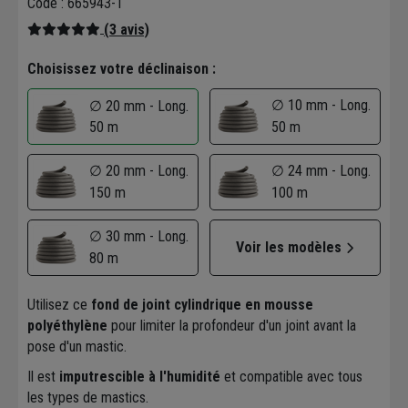
Code : 665943-1
(3 avis)
Choisissez votre déclinaison :
∅ 10 mm - Long.
∅ 20 mm - Long.
50 m
50 m
∅ 20 mm - Long.
∅ 24 mm - Long.
150 m
100 m
∅ 30 mm - Long.
Voir les modèles
80 m
Utilisez ce
fond de joint cylindrique en mousse
polyéthylène
pour limiter la profondeur d'un joint avant la
pose d'un mastic.
Il est
imputrescible à l'humidité
et compatible avec tous
les types de mastics.