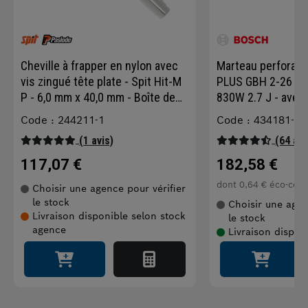
Cheville à frapper en nylon avec
Marteau perforat
vis zingué tête plate - Spit Hit-M
PLUS GBH 2-26 pro
P - 6,0 mm x 40,0 mm - Boîte de
830W 2.7 J - avec 
750
Code : 244211-1
Code : 434181-1
(1 avis)
(64 avi
117,07 €
182,58 €
dont
0,64 €
éco-cont
Choisir une agence pour vérifier
le stock
Choisir une agen
Livraison disponible selon stock
le stock
agence
Livraison dispon