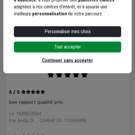
adaptées à vos centres d’intérêt, et à assurer une
AVIS CLIENTS
meilleure
personnalisation
de votre parcours.
SEULS LES CLIENTS AYANT
COMMANDÉ CE PRODUIT PEUVENT LAISSER UN
Personnaliser mes choix
COMMENTAIRE
Tout accepter
5,0
/ 5
Continuer sans accepter
5 avis
5 / 5
bon rapport qualité prix
Le 16/05/2024
Par Andy D.
, CIVRAY DE TOURAINE