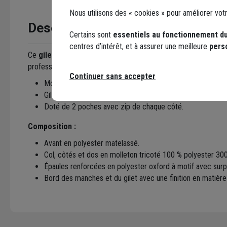
Nous utilisons des « cookies » pour améliorer vot
Description
Certains sont
essentiels au fonctionnement du
centres d’intérêt, et à assurer une meilleure
pers
Ce
gilet Rica Lewis Archie
peut être porté sur tous vos cha
professionnels pour allier confort et aisance de travail.
Continuer sans accepter
Modèle taille XXL, vert kaki.
Gilet sans manches à col montant, avec fermeture zippée
Doté de 2 poches avec zip de chaque côté.
Composition :
Avant en polyester matelassé.
Col, côtés et dos en molleton tricoté 100 % polyester 3
Épaules renforcées en polyester oxford à motif avec surp
Bord des manches et du gilet avec une finition en matière