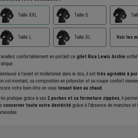
Taille S
Tai
Taille XXL
Taille L
Taille XL
Voir les 
ravaillez confortablement en portant ce
gilet Rica Lewis Archie
esthét
ratique.
atelassé à l'avant et molletonné dans le dos, il est
très agréable à por
on col montant, sa composition en polyester et sa coupe confort vienn
ncore votre bien-être en vous
tenant bien au chaud
.
rès pratique grâce à ses
2 poches et sa fermeture zippées
, il perme
e
conserver toute votre dextérité
grâce à l'absence de manches et 
xtensible.