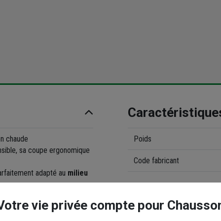
Caractéristique
en chaude
Poids
tensible, sa coupe ergonomique
Code fabricant
arfaitement adapté au
milieu
ées, il est
très
Votre vie privée compte pour Chausso