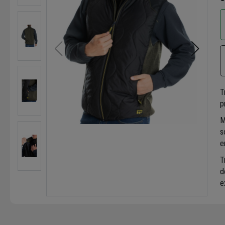
T
p
M
s
e
T
d
e