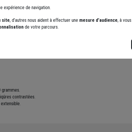
re expérience de navigation.
 site
, d’autres nous aident à effectuer une
mesure d’audience
, à vou
onnalisation
de votre parcours.
ntiers ou vos déplacements
 et coupe confort.
00 grammes.
iqûres contrastées.
 extensible.