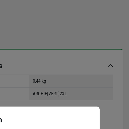
s
0,44 kg
ARCHIE(VERT)2XL
n