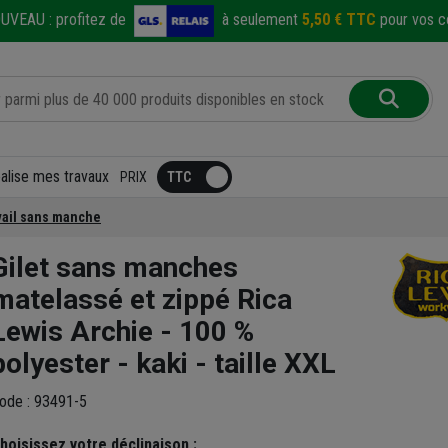
UVEAU :
profitez de
à seulement
5,50 € TTC
pour vos co
éalise mes travaux
PRIX
avail sans manche
Gilet sans manches
matelassé et zippé Rica
Lewis Archie - 100 %
polyester - kaki - taille XXL
ode : 93491-5
hoisissez votre déclinaison :