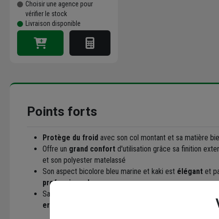
Choisir une agence pour
vérifier le stock
Livraison disponible
Points forts
Protège du froid
avec son col montant et sa matière bi
Offre un
grand confort
d'utilisation grâce sa finition ex
et son polyester matelassé
Son aspect bicolore bleu marine et kaki est
élégant
et p
professionnel
Sans manches, mais avec 2 poches et une fermeture zipp
ergonomique