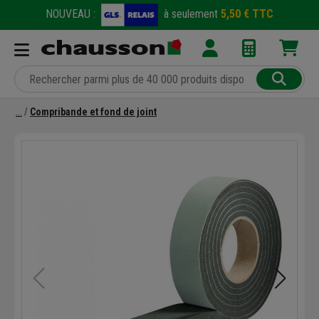
NOUVEAU :
à seulement
5,50 € TTC
Compribande et fond de joint