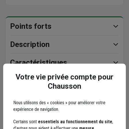
Points forts
Description
Caractéristiques
Votre vie privée compte pour
Documents
Chausson
Nous utilisons des « cookies » pour améliorer votre
expérience de navigation.
Avis clients
Seuls les clients ayant commandé ce produit
Certains sont
essentiels au fonctionnement du site
,
peuvent laisser un commentaire
d’autres nous aident à effectuer une
mesure