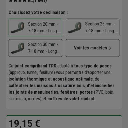
(1 avis)
Choisissez votre déclinaison :
Section 25 mm -
Section 20 mm -
7-18 mm - Long.
7-18 mm - Long.
3,3 m
3,3 m
Section 30 mm -
Voir les modèles
7-18 mm - Long.
3,3 m
Ce
joint compriband TRS
adapté à
tous type de poses
(applique, tunnel, feuillure) vous permettra d'apporter une
isolation thermique
et
acoustique optimale
, de
calfeutrer les maisons à ossature bois
,
d'étanchéifier
les joints de menuiseries
,
fenêtres
,
portes
(PVC, bois,
aluminium, mixtes) et
coffres de volet roulant
.
19,15 €