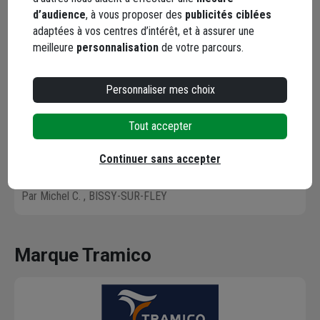
d’audience
, à vous proposer des
publicités ciblées
5,0
/ 5
adaptées à vos centres d’intérêt, et à assurer une
meilleure
personnalisation
de votre parcours.
1 avis
Personnaliser mes choix
5 / 5
Tout accepter
Produit conforme, très facile à mettre en œuvre, livraison très
rapide.
Continuer sans accepter
Le 03/02/2024
Par Michel C.
, BISSY-SUR-FLEY
Marque Tramico