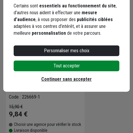
Certains sont
essentiels au fonctionnement du site
,
d’autres nous aident à effectuer une
mesure
d’audience
, à vous proposer des
publicités ciblées
adaptées à vos centres d’intérêt, et à assurer une
meilleure
personnalisation
de votre parcours.
Personnaliser mes choix
Tout accepter
Serrure à encastrer à cylindre
Continuer sans accepter
européen certifiée NF Abus -
réversible - noire - entraxe 70 mm
axe 50 mm
Code : 226669-1
15,90 €
9,84 €
Choisir une agence pour vérifier le stock
Livraison disponible