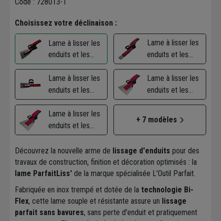
Code : 728013-1
Choisissez votre déclinaison :
Lame à lisser les
Lame à lisser les
enduits et les
enduits et les
bandes placo
bandes placo
ParfaitLiss' -
Lame à lisser les
ParfaitLiss' -
Lame à lisser les
L'Outil Parfait -
enduits et les
L'Outil Parfait -
enduits et les
Lame acier 6 cm
bandes placo
Lame acier 2 cm
bandes placo
ParfaitLiss' -
Lame à lisser les
ParfaitLiss' -
+ 7 modèles
L'Outil Parfait -
enduits et les
L'Outil Parfait -
Lame acier 4 cm
bandes placo
Lame acier 8 cm
ParfaitLiss' -
Découvrez la nouvelle arme de
lissage d'enduits
pour des
L'Outil Parfait -
travaux de construction, finition et décoration optimisés : la
Lame acier 10 cm
lame ParfaitLiss'
de la marque spécialisée L'Outil Parfait.
Fabriquée en inox trempé et dotée de la
technologie Bi-
Flex
, cette lame souple et résistante assure un
lissage
parfait sans bavures
, sans perte d'enduit et pratiquement