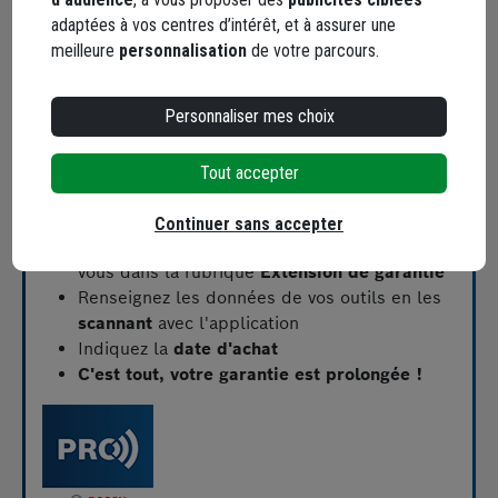
suivre :
adaptées à vos centres d’intérêt, et à assurer une
Téléchargez l'application mobile PRO360
ou
meilleure
personnalisation
de votre parcours.
rendez-vous sur le site
https://www.bosch-
professional.com/fr/fr/pro360/
et
créez votre
Personnaliser mes choix
compte
Si vous avez besoin d'aide pour créer votre
Tout accepter
compte, vous pouvez visualiser la
vidéo d'aide
Bosch
Continuer sans accepter
Une fois connecté à votre compte, rendez-
vous dans la rubrique
Extension de garantie
Renseignez les données de vos outils en les
scannant
avec l'application
Indiquez la
date d'achat
C'est tout, votre garantie est prolongée !