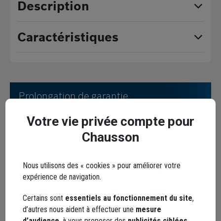
Description
Caractéristiques
Prolongation de garantie
Votre vie privée compte pour
Chausson
Nous utilisons des « cookies » pour améliorer votre
expérience de navigation.
Afin de de prolonger la garantie de votre
Certains sont
essentiels au fonctionnement du site
,
d’autres nous aident à effectuer une
mesure
machine électroportative, voici les étapes à
d’audience
, à vous proposer des
publicités ciblées