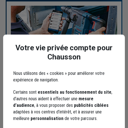
Votre vie privée compte pour
Afin de de prolonger la garantie de votre
Chausson
machine électroportative, voici les étapes à
suivre :
Nous utilisons des « cookies » pour améliorer votre
Téléchargez l'application mobile PRO360
ou
expérience de navigation.
rendez-vous sur le site
https://www.bosch-
professional.com/fr/fr/pro360/
et
créez votre
Certains sont
essentiels au fonctionnement du site
,
compte
d’autres nous aident à effectuer une
mesure
d’audience
, à vous proposer des
publicités ciblées
Si vous avez besoin d'aide pour créer votre
adaptées à vos centres d’intérêt, et à assurer une
compte, vous pouvez visualiser la
vidéo d'aide
meilleure
personnalisation
de votre parcours.
Bosch