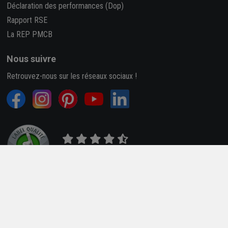
Déclaration des performances (Dop)
Rapport RSE
La REP PMCB
Nous suivre
Retrouvez-nous sur les réseaux sociaux !
4,7/5