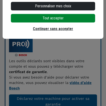
Une fois connecté à votre compte, rendez-
Personnaliser mes choix
vous dans la rubrique
Extension de garantie
Renseignez les données de vos outils en les
scannant
avec l'application
Tout accepter
Indiquez la
date d'achat
C'est tout, votre garantie est prolongée !
Continuer sans accepter
Les outils déclarés sont visibles dans votre
compte et vous pouvez y télécharger votre
certificat de garantie
.
Si vous avez besoin d'aide pour déclarer votre
machine, vous pouvez visualiser la
vidéo d'aide
Bosch
Déclarez votre machine pour activer sa
garantie