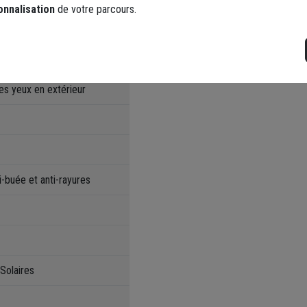
rres fumés platinium
+
onnalisation
de votre parcours.
unettes de sécurité NESS+
es yeux en extérieur
i-buée et anti-rayures
Solaires