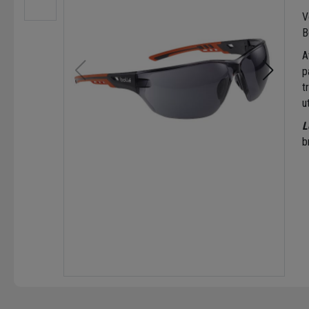
V
B
A
p
t
u
L
b