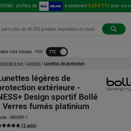
UVEAU :
profitez de
à seulement
5,50 € TTC
pour vos co
éalise mes travaux
PRIX
tion de la vue
Lunettes
Lunettes de protection
Lunettes légères de
protection extérieure -
NESS+ Design sportif Bollé
- Verres fumés platinium
ode : 680589-1
(2 avis)