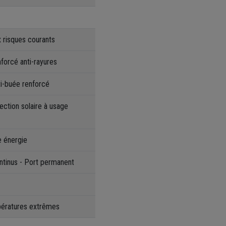
 risques courants
forcé anti-rayures
ti-buée renforcé
tection solaire à usage
e énergie
ntinus - Port permanent
pératures extrêmes