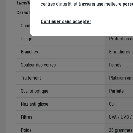
Lunettes légères de protection extérieure - NESS
Bollé - Ve
centres d’intérêt, et à assurer une meilleure
pers
Caractéristiques techniques
Continuer sans accepter
Conditionnement
1 paire de l
Usage
Protection d
Branches
Bi-matières
Couleur des verres
Fumés
Traitement
Platinium ant
Qualité optique
Parfaite
Nez anti-glisse
Oui
Filtres
UVA / UVB / 
Poids
28 grammes