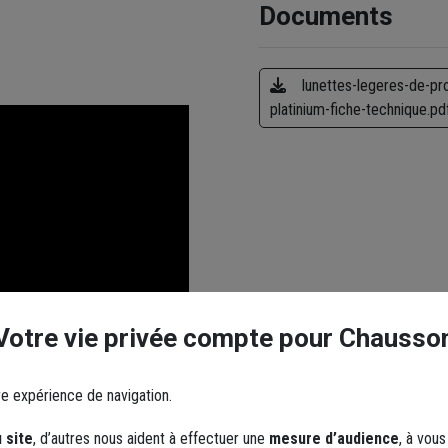
Documents
lunettes-legeres-de-pr
platinium-fiche-technique.pd
Votre vie privée compte pour Chausso
re expérience de navigation.
 site
, d’autres nous aident à effectuer une
mesure d’audience
, à vou