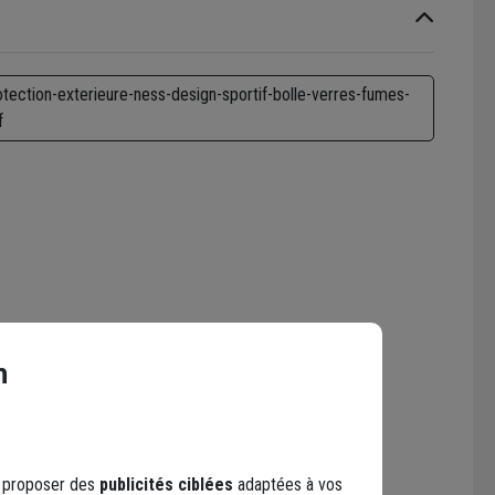
otection-exterieure-ness-design-sportif-bolle-verres-fumes-
f
n
s proposer des
publicités ciblées
adaptées à vos