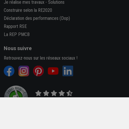
Je réalise mes travaux
-
Solutions
Construire selon la RE2020
Déclaration des performances (Dop)
Rapport RSE
La REP PMCB
Nous suivre
Retrouvez-nous sur les réseaux sociaux !
4,7/5