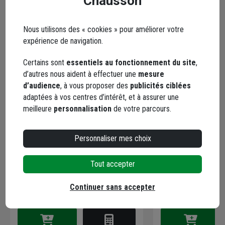
Chausson
Nous utilisons des « cookies » pour améliorer votre
expérience de navigation.
Certains sont
essentiels au fonctionnement du site
,
d’autres nous aident à effectuer une
mesure
d’audience
, à vous proposer des
publicités ciblées
adaptées à vos centres d’intérêt, et à assurer une
meilleure
personnalisation
de votre parcours.
Mortier colle professionnel pour
Mortier colle Pro
collage carrelage - Edilis - Sac de
Edilis blanc sac d
5 kg - Coloris Blanc
Personnaliser mes choix
Code : 11441-1
Code : 11432-1
Tout accepter
29,32 €
14,87 €
Continuer sans accepter
Choisir une agence p
Choisir une agence pour vérifier le stock
Livraison disponible
Livraison disponible