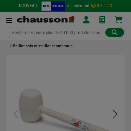
NOUVEAU :
à seulement
5,50 € TTC
Maillet bois et maillet caoutchouc