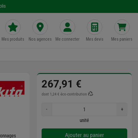
lis
Mes produits
Nos agences
Me connecter
Mes devis
Mes paniers
267,91 €
dont
1,24 €
éco-contribution
-
+
unité
Ajouter au panier
çonnages