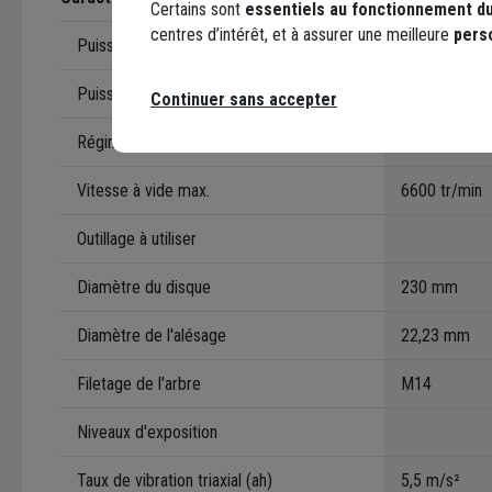
Certains sont
essentiels au fonctionnement du
centres d’intérêt, et à assurer une meilleure
pers
Puissance
Puissance nominale (P1)
2600 W
Continuer sans accepter
Régime
Vitesse à vide max.
6600 tr/min
Outillage à utiliser
Diamètre du disque
230 mm
Diamètre de l'alésage
22,23 mm
Filetage de l'arbre
M14
Niveaux d'exposition
Taux de vibration triaxial (ah)
5,5 m/s²