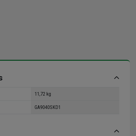
s
11,72 kg
GA9040SKD1