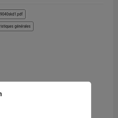
a9040skd1.pdf
ristiques générales
n