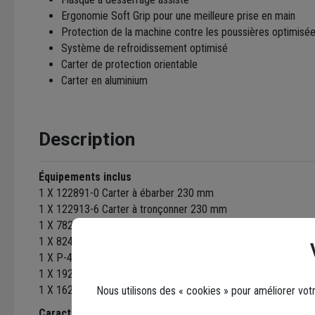
Ergonomie Soft Grip pour une meilleure prise en main
Protection de la machine contre les poussières optimisé
Système de refroidissement optimisé
Carter de protection orientable
Carter en aluminium
Description
Équipements inclus
1 X 122891-0 Carter à ébarber 230 mm
1 X 122913-6 Carter à tronçonner 230 mm
1 X 782407-9 Clé à ergots
1 X 824958-7 Coffret synthétique
1 X P-44155 Disque diamant Ø 230 mm Béton Diamak DS
1 X 192227-7 Flasque à desserrage assisté
1 X 162264-5 Poignée anti-vibration
Nous utilisons des « cookies » pour améliorer vot
Caractéristiques techniques