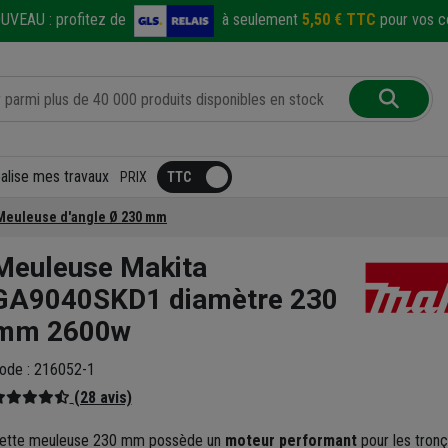
UVEAU :
profitez de
à seulement
5,50 € TTC
pour vos co
éalise mes travaux
PRIX
Meuleuse d'angle Ø 230 mm
Meuleuse Makita
GA9040SKD1 diamètre 230
mm 2600w
ode : 216052-1
(28 avis)
ette meuleuse 230 mm possède un
moteur performant
pour les tron