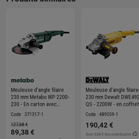
Meuleuse d'angle filaire
Meuleuse d'angle filaire
230 mm Metabo WP 2200-
230 mm Dewalt DWE492
230 - En carton avec
QS - 2200W - en coffret
poignée supplémentaire
Code : 371317-1
Code : 489559-1
190,42 €
127,68 €
89,38 €
dont
0,64 €
éco-contribution