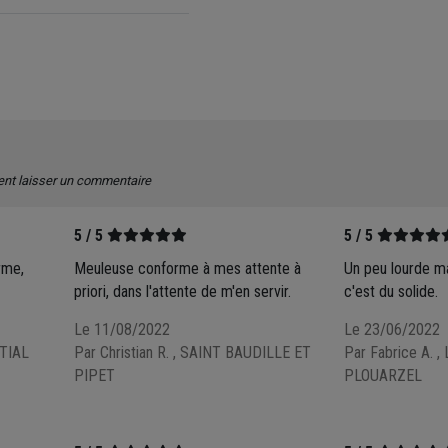
ent laisser un commentaire
5 / 5
5 / 5
rme,
Meuleuse conforme à mes attente à
Un peu lourde mai
priori, dans l'attente de m'en servir.
c'est du solide.
Le 11/08/2022
Le 23/06/2022
RTIAL
Par Christian R.
, SAINT BAUDILLE ET
Par Fabrice A.
,
PIPET
PLOUARZEL