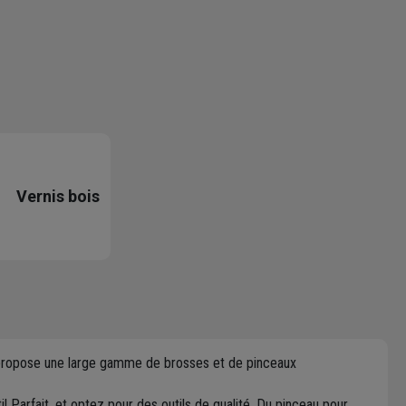
Vernis bois
ous propose une large gamme de brosses et de pinceaux
til Parfait, et optez pour des outils de qualité. Du pinceau pour