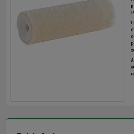
p
P
U
d
d
p
s
A
a
o