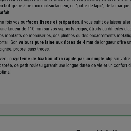
arfait
grâce à ce mini rouleau laqueur, dit "patte de lapin", de la marque L
arfait.
ne fois vos
surfaces lisses et préparées
, il vous suffit de laisser al
'une largeur de 110 mm sur vos supports exigus, étroits ou difficiles d'a
es montants de menuiseries, des plinthes ou des encadrements métalli
ortail. Son
velours pure laine aux fibres de 4 mm
de longueur offre un
oignée, propre, sans traces.
vec un
système de fixation ultra rapide par un simple clip
sur votre
daptée, ce petit rouleau garantit une longue durée de vie et un confort d'u
ptimal.