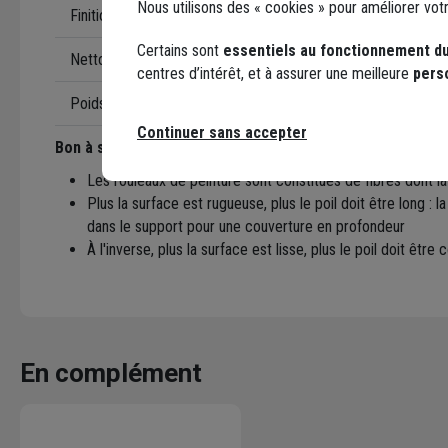
Nous utilisons des « cookies » pour améliorer vot
Finition
Aspect tend
Certains sont
essentiels au fonctionnement du
Nettoyage et dilution
White Spirit
centres d’intérêt, et à assurer une meilleure
pers
Poids
130 gramme
Continuer sans accepter
Bon à savoir : poils longs ou courts, comment choisir ?
Les rouleaux de peinture sont constitués de fibres dont l
Plus la surface est rugueuse, plus le poil doit être long : 
dans le support pour une couverture en profondeur
À l'inverse, plus la surface est lisse, plus le poil doit être
En complément