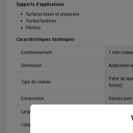
Supports d'applications
Surfaces lisses et préparées
Portes/fenêtres
Plinthes
Caractéristiques techniques
Conditionnement
1 mini roulea
Destination
Application l
Patte de lapi
Type de rouleau
format)
Composition
Velours pure 
Largeur du rouleau
110 mm
Longueur des fibres
4 mm