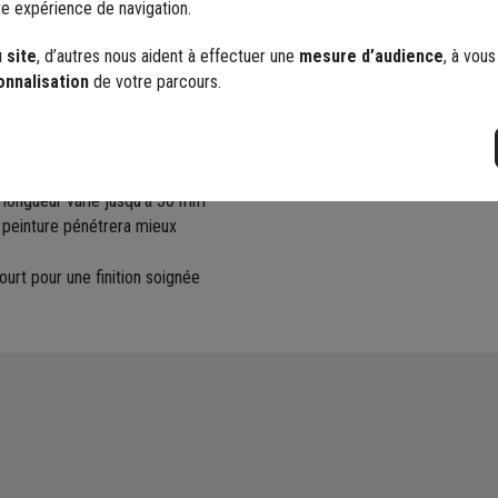
re expérience de navigation.
u
 site
, d’autres nous aident à effectuer une
mesure d’audience
, à vou
onnalisation
de votre parcours.
s
a longueur varie jusqu'à 30 mm
la peinture pénétrera mieux
 court pour une finition soignée