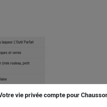
u laqueur L'Outil Parfait
aques et vernis
n (mini rouleau, petit
laine
Votre vie privée compte pour Chausso