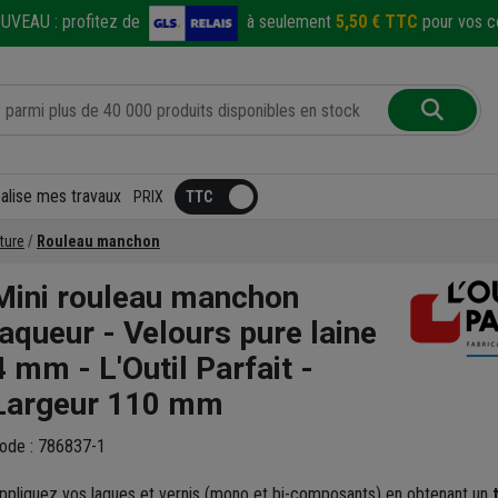
UVEAU :
profitez de
à seulement
5,50 € TTC
pour vos co
éalise mes travaux
PRIX
ture
Rouleau manchon
Mini rouleau manchon
laqueur - Velours pure laine
4 mm - L'Outil Parfait -
Largeur 110 mm
ode : 786837-1
ppliquez vos laques et vernis (mono et bi-composants) en obtenant un