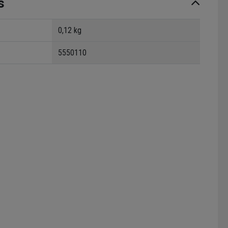
s
0,12 kg
5550110