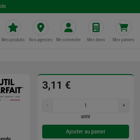
lis
Mes produits
Nos agences
Me connecter
Mes devis
Mes paniers
3,11 €
-
+
unité
Ajouter au panier
tendu