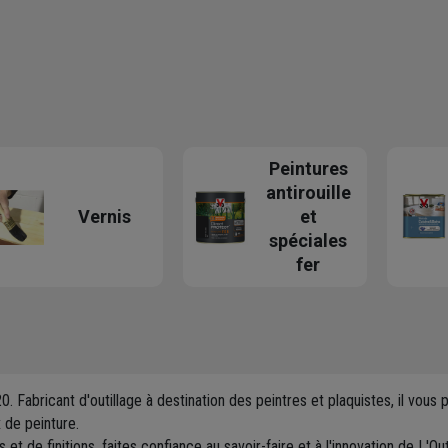
Peintures
antirouille
Vernis
et
spéciales
fer
920. Fabricant d'outillage à destination des peintres et plaquistes, il v
 de peinture.
et de finitions, faites confiance au savoir-faire et à l'innovation de L'Ou