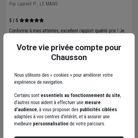
Par Laurent P.
, LE MANS
5 / 5
Conforme à mes attentes, excellent rapport qualité prix ! Je
recommande
Votre vie privée compte pour
Le 07/05/2023
Chausson
Par Pascal T.
, SAINT-HIPPOLYTE-DU-FORT
5 / 5
Nous utilisons des « cookies » pour améliorer votre
expérience de navigation.
Le serre lame est de très bonne qualité et d'une aide
précieuse pour l'installation de terrasse, les cales SPAX n'ont
Certains sont
essentiels au fonctionnement du site
,
rien à envier à d'autres cales. Leur solidité et leur qualité sont
d’autres nous aident à effectuer une
mesure
prouvées. Quant au guide je n'ai pas encore eu l'occasion de
d’audience
, à vous proposer des
publicités ciblées
l'essayer mais à première vue elle semble top. Le tout livré
adaptées à vos centres d’intérêt, et à assurer une
dans une caisse très fine et pratique à ranger.
meilleure
personnalisation
de votre parcours.
Le 26/06/2022
Par Alexandre D.
, PARIS