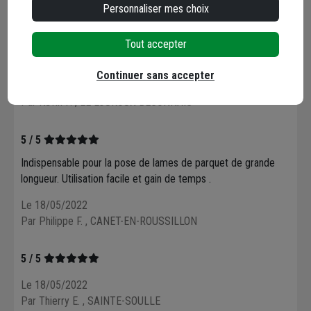
Personnaliser mes choix
5 / 5
Tout accepter
Rapport qualité prix très satisfaite
Continuer sans accepter
Le 13/06/2022
Par Kevin P.
, LE LOUROUX BECONNAIS
5 / 5
Indispensable pour la pose de lames de parquet de grande
longueur. Utilisation facile et gain de temps .
Le 18/05/2022
Par Philippe F.
, CANET-EN-ROUSSILLON
5 / 5
Le 18/05/2022
Par Thierry E.
, SAINTE-SOULLE