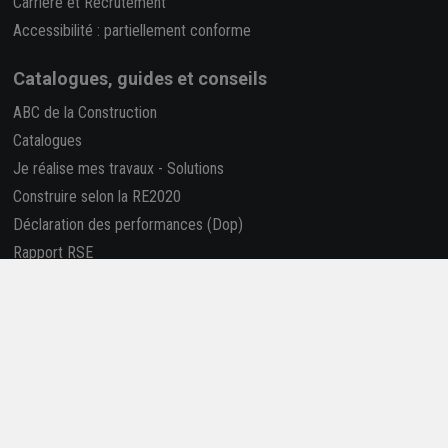
Carrière et Recrutement
Accessibilité : partiellement conforme
Catalogues, guides et conseils
ABC de la Construction
Catalogues
Je réalise mes travaux
-
Solutions
Construire selon la RE2020
Déclaration des performances (Dop)
Rapport RSE
La REP PMCB
Nous suivre
Retrouvez-nous sur les réseaux sociaux !