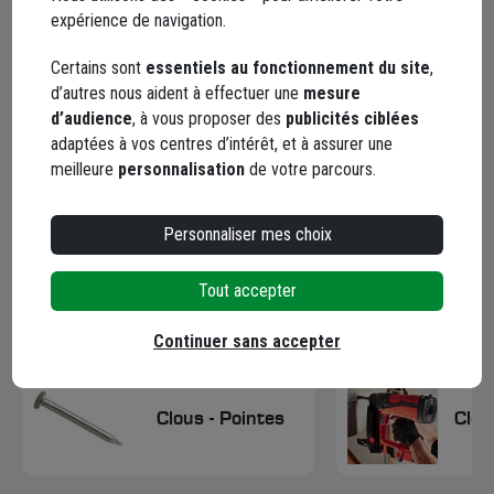
2,8x63 mm - boîte de 3750
expérience de navigation.
Code : 743129-1
Certains sont
essentiels au fonctionnement du site
,
203,62 €
d’autres nous aident à effectuer une
mesure
d’audience
, à vous proposer des
publicités ciblées
dont
0,06 €
éco-contribution
adaptées à vos centres d’intérêt, et à assurer une
Choisir une agence pour vérifier le stock
meilleure
personnalisation
de votre parcours.
Livraison disponible
Personnaliser mes choix
Tout accepter
Catégories associées
Continuer sans accepter
Clous - Pointes
Clo