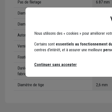
Pas de filetage
6.87 mm
Diamètre de la tête
6,3 mm
Diamètre du clou
2,6 mm
Nous utilisons des « cookies » pour améliorer vot
Autonomie cartouche de gaz
500 tirs
Certains sont
essentiels au fonctionnement du
Vernis
Oui
centres d’intérêt, et à assurer une meilleure
pers
Fixation renforcée
Oui
Continuer sans accepter
Durée de conservation du gaz après
18 mois
fabrication
Diamètre de tige
2,6 mm