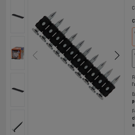
C
C
F
l
E
p
F
c
a