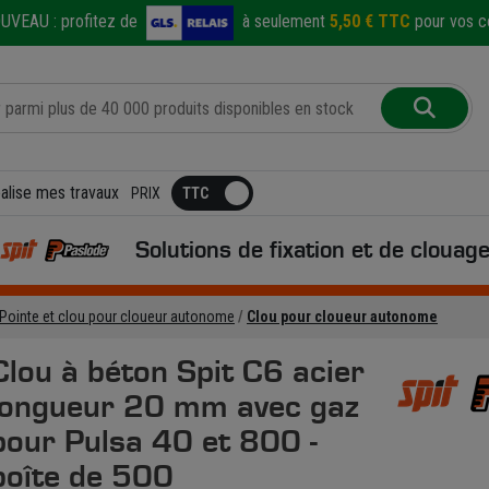
UVEAU :
profitez de
à seulement
5,50 € TTC
pour vos co
éalise mes travaux
PRIX
Solutions de fixation et de clouag
Pointe et clou pour cloueur autonome
Clou pour cloueur autonome
Clou à béton Spit C6 acier
longueur 20 mm avec gaz
pour Pulsa 40 et 800 -
boîte de 500