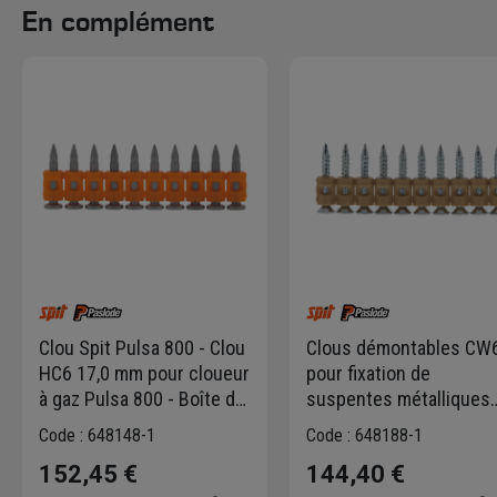
En complément
Clou Spit Pulsa 800 - Clou
Clous démontables CW
HC6 17,0 mm pour cloueur
pour fixation de
à gaz Pulsa 800 - Boîte de
suspentes métalliques
500 + 1 cartouche gaz
sur bois Spit - longueur
Code : 648148-1
Code : 648188-1
25 mm - 500 pièces
152,45 €
144,40 €