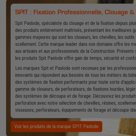
SPIT : Fixation Professionnelle, Clouage &
Spit Paslode, spécialiste du clouage et de la fixation depuis plu
des produits entièrement maîtrisés, présentant les meilleures g
gammes majeures qui sont les cloueurs, les chevilles, les outils 
scellement. Cette marque leader dans son domaine offre les meil
aux artisans et aux professionnels de la Construction. Présents 
les produits Spit Paslode offre gain de temps, sécurité et confor
Les marques Spit et Paslode sont reconues par les professionne
innovants qui répondent aux besoins de tous les métiers du bât
des systèmes de fixation performants pour toute sorte d'applica
gamme de cloueurs, de perforateurs, de fixations lourdes, légè
des systèmes de découpe et de forage. Découvrez les produits 
perforation avec notre sélection de chevilles, résines, scelleme
visseuses, perforateurs, équipements de forage et découpe di
Voir les produits de la marque SPIT Paslode