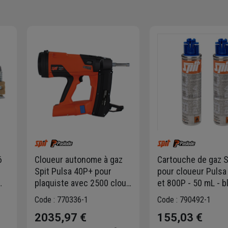
6
Cloueur autonome à gaz
Cartouche de gaz S
Spit Pulsa 40P+ pour
pour cloueur Pulsa
plaquiste avec 2500 clous
et 800P - 50 mL - b
C6 de 20 mm
de 2 unités
Code : 770336-1
Code : 790492-1
2035,97 €
155,03 €