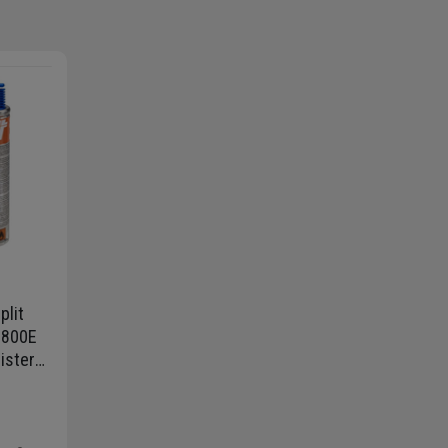
plit
 800E
lister