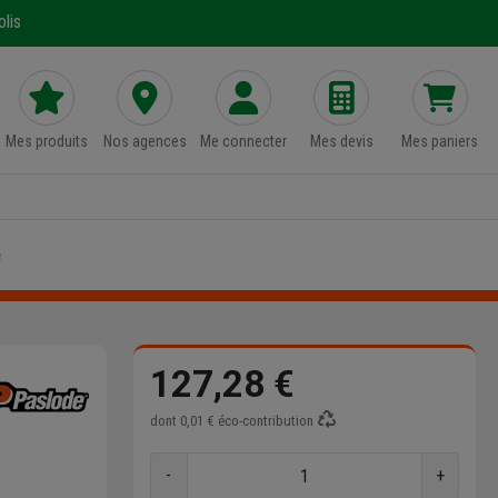
lis
Mes produits
Nos agences
Me connecter
Mes devis
Mes paniers
e
127,28 €
dont
0,01 €
éco-contribution
-
+