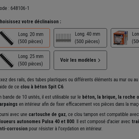
ode : 648106-1
hoisissez votre déclinaison :
Long. 40 mm
Lon
Long. 20 mm
(500 pièces)
(500 pièces)
(50
Long. 25 mm
Voir les modèles
(500 pièces)
ixez des rails, des tubes plastiques ou différents éléments au mur ou au
'aide de ce
clou à béton Spit C6
.
n bande de 10 unités, il est utilisable sur le
béton, la brique, la roche 
arpaings
en intérieur afin de fixer efficacement vos pièces dans la maç
ourni avec une
cartouche de gaz
, ce clou tampon est compatible avec
loueurs autonomes Pulsa 40 et 800
. Il est composé d'acier avec
tra
nti-corrosion
pour résister à l'oxydation en intérieur.