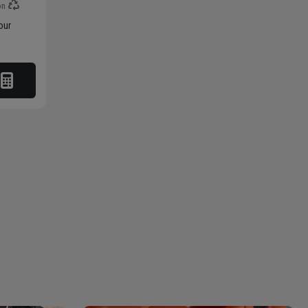
on
our