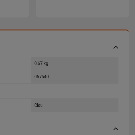
s
0,67 kg
057540
Clou