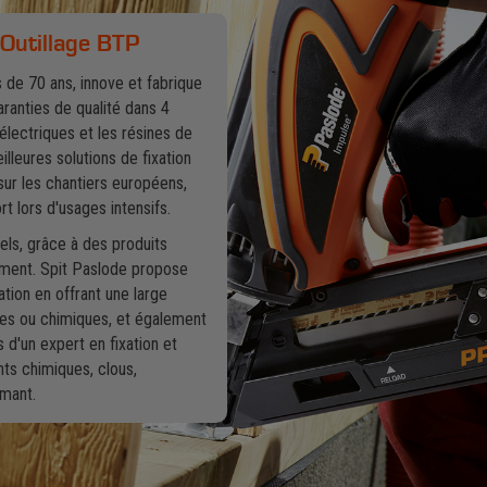
 Outillage BTP
s de 70 ans, innove et fabrique
aranties de qualité dans 4
électriques et les résines de
leures solutions de fixation
sur les chantiers européens,
t lors d'usages intensifs.
ls, grâce à des produits
iment. Spit Paslode propose
tion en offrant une large
res ou chimiques, et également
d'un expert en fixation et
nts chimiques, clous,
amant.