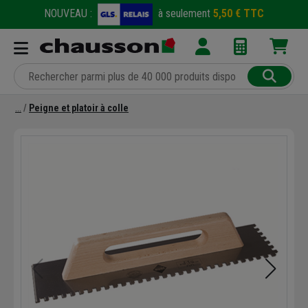
NOUVEAU :
à seulement
5,50 € TTC
Peigne et platoir à colle