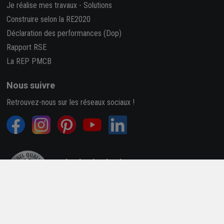
Je réalise mes travaux
-
Solutions
Construire selon la RE2020
Déclaration des performances (Dop)
Rapport RSE
La REP PMCB
Nous suivre
Retrouvez-nous sur les réseaux sociaux !
4,7/5