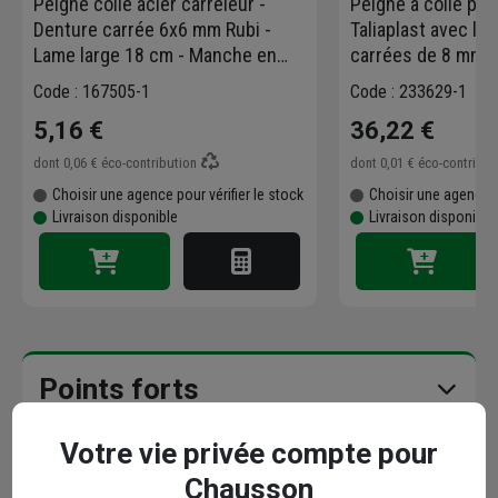
Peigne colle acier carreleur -
Peigne à colle pou
Denture carrée 6x6 mm Rubi -
Taliaplast avec la
Lame large 18 cm - Manche en
carrées de 8 mm e
bois
fermée - 49 x 11,
Code : 167505-1
Code : 233629-1
5,16 €
36,22 €
dont
0,06 €
éco-contribution
dont
0,01 €
éco-contribu
Choisir une agence pour vérifier le stock
Choisir une agence p
Livraison disponible
Livraison disponible
Points forts
Votre vie privée compte pour
Description
Chausson