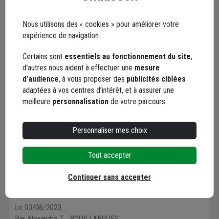
Caractéristiques
Nous utilisons des « cookies » pour améliorer votre
expérience de navigation.
Certains sont
essentiels au fonctionnement du site
,
Avis clients
d’autres nous aident à effectuer une
mesure
Seuls les clients ayant commandé ce produit
d’audience
, à vous proposer des
publicités ciblées
peuvent laisser un commentaire
adaptées à vos centres d’intérêt, et à assurer une
meilleure
personnalisation
de votre parcours.
4,0
/ 5
Personnaliser mes choix
1 avis
Tout accepter
4 / 5
Continuer sans accepter
Parfait. Fait le job
Le 03/06/2023
Par Alexandre T.
, BOUILLARGUES