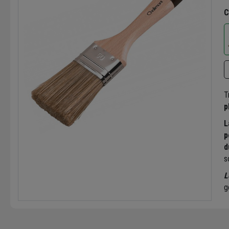
C
T
p
L
p
d
s
L
g