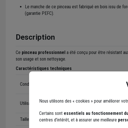
Le manche de ce pinceau est fabriqué en bois issu de fo
(garantie PEFC).
Description
Ce
pinceau professionnel
a été conçu pour être résistant aux
son usage et son nettoyage.
Caractéristiques techniques
1 pinceau br
Conditionnement
traitement du
Application 
Nous utilisons des « cookies » pour améliorer vot
Utilisation
bois
Certains sont
essentiels au fonctionnement du
Taille du pinceau
N°40
centres d’intérêt, et à assurer une meilleure
pers