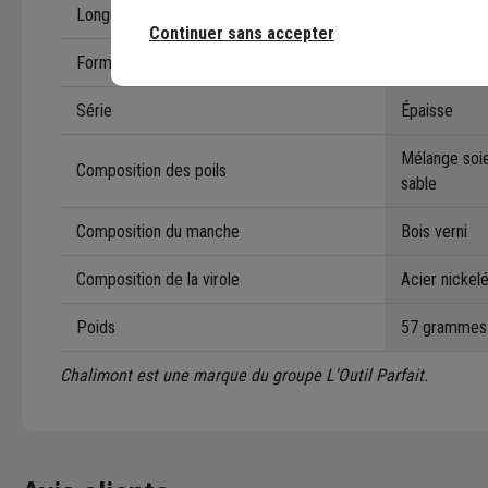
Longueur des poils (sortie)
40 mm
Continuer sans accepter
Forme de la brosse
Plate
Série
Épaisse
Mélange soie
Composition des poils
sable
Composition du manche
Bois verni
Composition de la virole
Acier nickel
Poids
57 grammes
Chalimont est une marque du groupe L'Outil Parfait.