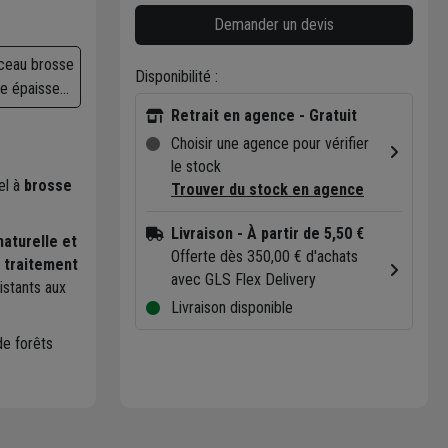
Demander un devis
ceau brosse
Disponibilité :
te épaisse
r traitement
Retrait en agence - Gratuit
ois - L'Outil
Choisir une agence pour vérifier
ait - Taille
le stock
- Sortie 62
el à
brosse
Trouver du stock en agence
m
Livraison
- À partir de 5,50 €
naturelle et
Offerte dès 350,00 € d'achats
e
traitement
avec GLS Flex Delivery
istants aux
Livraison disponible
de forêts