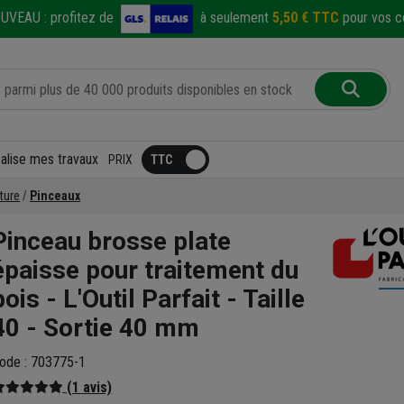
UVEAU :
profitez de
à seulement
5,50 € TTC
pour vos co
éalise mes travaux
PRIX
ture
Pinceaux
Pinceau brosse plate
épaisse pour traitement du
bois - L'Outil Parfait - Taille
40 - Sortie 40 mm
ode : 703775-1
(1 avis)