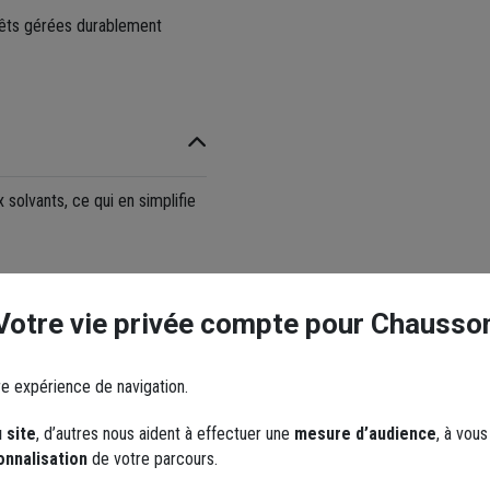
rêts gérées durablement
 solvants, ce qui en simplifie
osse plate épaisse pour
Votre vie privée compte pour Chausso
 bois L'Outil Parfait
de produits de traitement du
re expérience de navigation.
 site
, d’autres nous aident à effectuer une
mesure d’audience
, à vou
onnalisation
de votre parcours.