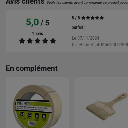
Avis clients
Seuls les clients ayant commandé ce produit peuv
5 / 5
5,0
/ 5
parfait !
1 avis
Le 07/11/2024
Par Marie B.
, AURIAC-DU-PER
En complément