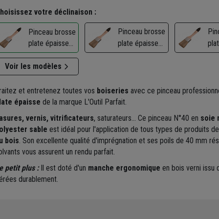
hoisissez votre déclinaison :
Pinceau brosse
Pin
Pinceau brosse
plate épaisse
plate épaisse
pla
pour traitement
pour traitement
pou
du bois - L'Outil
Voir les modèles
du bois - L'Outil
du b
Parfait - Taille
Parfait - Taille
Parf
40 - Sortie 40
50 - Sortie 56
60 
raitez et entretenez toutes vos
boiseries
avec ce pinceau professionn
mm
late épaisse
de la marque L'Outil Parfait.
mm
m
asures, vernis, vitrificateurs
, saturateurs... Ce pinceau N°40 en
soie 
olyester sable
est idéal pour l'application de tous types de produits d
u bois
. Son excellente qualité d'imprégnation et ses poils de 40 mm rés
olvants vous assurent un rendu parfait.
e petit plus :
Il est doté d'un
manche ergonomique
en bois verni issu 
érées durablement.