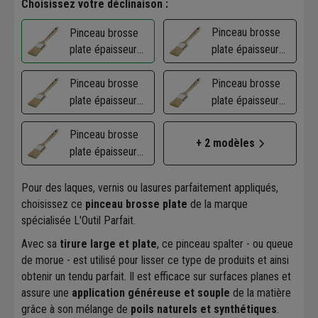
Choisissez votre déclinaison :
Pinceau brosse
Pinceau brosse
plate épaisseur
plate épaisseur
moyenne L'Outil
moyenne L'Outil
Parfait - Taille 50
Pinceau brosse
Parfait - Taille 20
Pinceau brosse
- Soies et
plate épaisseur
- Soies et
plate épaisseur
synthétiques 50
moyenne L'Outil
synthétiques 44
moyenne L'Outil
mm
Parfait - Taille 30
Pinceau brosse
mm
Parfait - Taille 40
+ 2 modèles
- Soies et
plate épaisseur
- Soies et
synthétiques 44
moyenne L'Outil
synthétiques 44
mm
Parfait - Taille 60
mm
Pour des laques, vernis ou lasures parfaitement appliqués,
- Soies et
choisissez ce
pinceau brosse plate
de la marque
synthétiques 57
spécialisée L'Outil Parfait.
mm
Avec sa
tirure large et plate
, ce pinceau spalter - ou queue
de morue - est utilisé pour lisser ce type de produits et ainsi
obtenir un tendu parfait. Il est efficace sur surfaces planes et
assure une
application généreuse et souple
de la matière
grâce à son mélange de
poils naturels et synthétiques
.