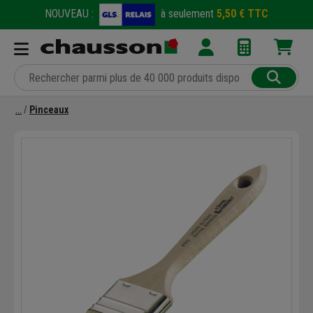
NOUVEAU :
à seulement
5,50 € TTC
Pinceaux