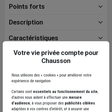
Points forts
Description
Caractéristiques
Votre vie privée compte pour
Chausson
Avis clients
Seuls les clients ayant commandé ce produit
peuvent laisser un commentaire
Nous utilisons des « cookies » pour améliorer votre
expérience de navigation.
3,0
/ 5
Certains sont
essentiels au fonctionnement du site
,
d’autres nous aident à effectuer une
mesure
2 avis
d’audience
, à vous proposer des
publicités ciblées
adaptées à vos centres d’intérêt, et à assurer une