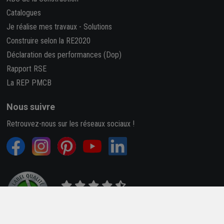
Catalogues
Je réalise mes travaux
-
Solutions
Construire selon la RE2020
Déclaration des performances (Dop)
Rapport RSE
La REP PMCB
Nous suivre
Retrouvez-nous sur les réseaux sociaux !
4,7/5