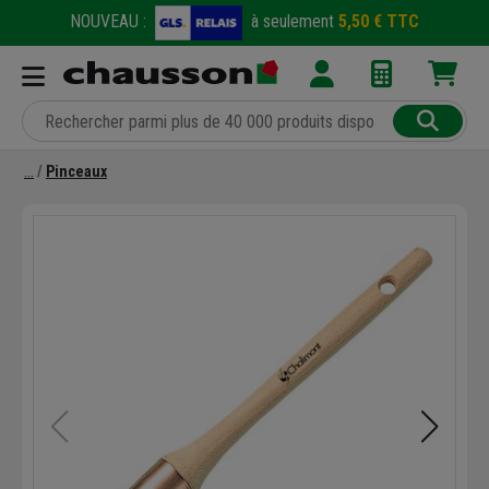
NOUVEAU :
à seulement
5,50 € TTC
Pinceaux