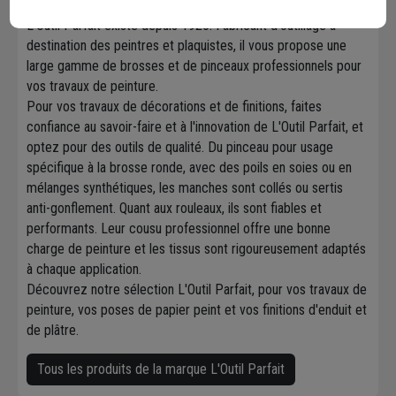
L'Outil Parfait existe depuis 1920. Fabricant d'outillage à
destination des peintres et plaquistes, il vous propose une
large gamme de brosses et de pinceaux professionnels pour
vos travaux de peinture.
Pour vos travaux de décorations et de finitions, faites
confiance au savoir-faire et à l'innovation de L'Outil Parfait, et
optez pour des outils de qualité. Du pinceau pour usage
spécifique à la brosse ronde, avec des poils en soies ou en
mélanges synthétiques, les manches sont collés ou sertis
anti-gonflement. Quant aux rouleaux, ils sont fiables et
performants. Leur cousu professionnel offre une bonne
charge de peinture et les tissus sont rigoureusement adaptés
à chaque application.
Découvrez notre sélection L'Outil Parfait, pour vos travaux de
peinture, vos poses de papier peint et vos finitions d'enduit et
de plâtre.
Tous les produits de la marque L'Outil Parfait