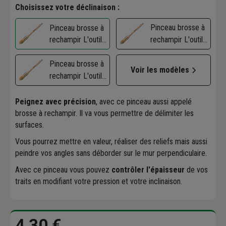
Choisissez votre déclinaison :
Pinceau brosse à
Pinceau brosse à
rechampir L'outil
rechampir L'outil
Parfait fibres
Parfait fibres
soies et
Pinceau brosse à
soies et
Voir les modèles
synthétique -
rechampir L'outil
synthétique -
Taille 2
Parfait fibres
Taille 4
soies et
Peignez avec précision
, avec ce pinceau aussi appelé
synthétique -
brosse à rechampir. Il va vous permettre de délimiter les
Taille 6
surfaces.
Vous pourrez mettre en valeur, réaliser des reliefs mais aussi
peindre vos angles sans déborder sur le mur perpendiculaire.
Avec ce pinceau vous pouvez
contrôler l'épaisseur
de vos
traits en modifiant votre pression et votre inclinaison.
4,30 €