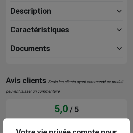
Description
Caractéristiques
Documents
Avis clients
Seuls les clients ayant commandé ce produit
peuvent laisser un commentaire
5,0
/ 5
2 avis
Votre vie privée compte pour