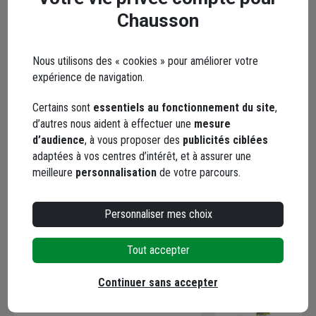
Chausson
5 / 5
Très bien, bon produit.
Nous utilisons des « cookies » pour améliorer votre
expérience de navigation.
Le 17/06/2025
Par Michel V.
, DAONT GERVASY
Certains sont
essentiels au fonctionnement du site
,
d’autres nous aident à effectuer une
mesure
5 / 5
d’audience
, à vous proposer des
publicités ciblées
adaptées à vos centres d’intérêt, et à assurer une
Au moins on peut extraire le mastic sans forcer et il est
meilleure
personnalisation
de votre parcours.
solide.
Le 30/05/2020
Personnaliser mes choix
Par Alain C.
Tout accepter
Catégories associées
Continuer sans accepter