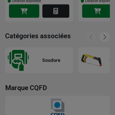
Livraison disponible
Livraison disponible
Catégories associées
Soudure
Sc
Marque CQFD