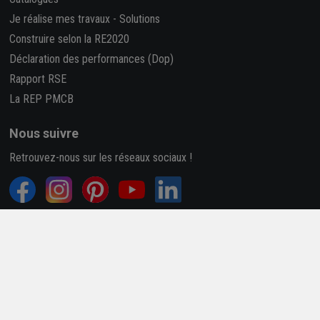
Je réalise mes travaux
-
Solutions
Construire selon la RE2020
Déclaration des performances (Dop)
Rapport RSE
La REP PMCB
Nous suivre
Retrouvez-nous sur les réseaux sociaux !
4,7/5