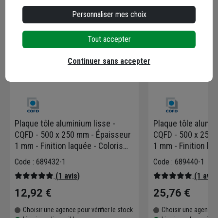
Personnaliser mes choix
Tout accepter
Continuer sans accepter
Plaque tôle aluminium lisse -
Plaque tôle alumin
CQFD - 500 x 250 mm - Épaisseur
CQFD - 500 x 250 
1 mm - Finition laquée - Coloris
1 mm - Finition laq
blanc
noir
Code : 689432-1
Code : 689440-1
(1 avis)
(1 avis
12,92 €
25,76 €
Choisir une agence pour vérifier le stock
Choisir une agence p