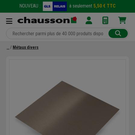
NOUVEAU :
à seulement
5,50 € TTC
Métaux divers