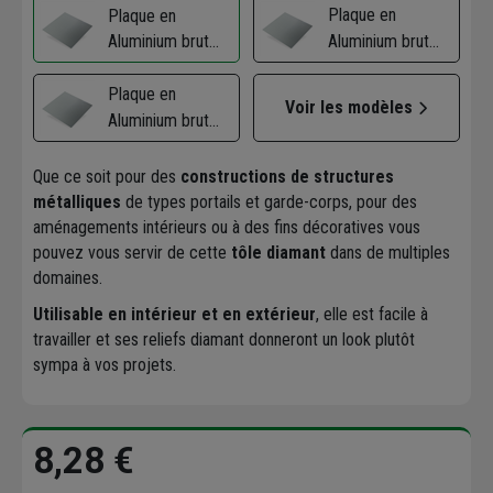
Plaque en
Plaque en
Aluminium brut
Aluminium brut
relief diamant -
relief diamant -
500 x 250 mm -
Plaque en
1000 x 500 mm -
Voir les modèles
épaisseur 0.5 mm
Aluminium brut
épaisseur 0.5 mm
relief diamant -
500 x 500 mm -
Que ce soit pour des
constructions de structures
épaisseur 0.5 mm
métalliques
de types portails et garde-corps, pour des
aménagements intérieurs ou à des fins décoratives vous
pouvez vous servir de cette
tôle diamant
dans de multiples
domaines.
Utilisable en intérieur et en extérieur
, elle est facile à
travailler et ses reliefs diamant donneront un look plutôt
sympa à vos projets.
8,28 €