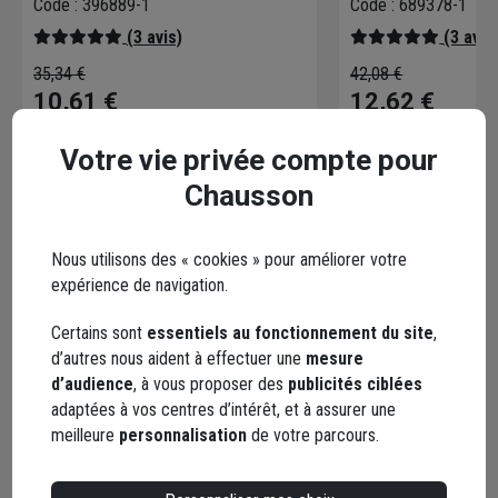
Code : 396889-1
Code : 689378-1
(3 avis)
(3 avis
35,34 €
42,08 €
10,61 €
12,62 €
Choisir une agence pour vérifier le stock
Choisir une agence p
Votre vie privée compte pour
Livraison disponible
Livraison disponible
Chausson
Nous utilisons des « cookies » pour améliorer votre
expérience de navigation.
Points forts
Certains sont
essentiels au fonctionnement du site
,
d’autres nous aident à effectuer une
mesure
d’audience
, à vous proposer des
publicités ciblées
Description
adaptées à vos centres d’intérêt, et à assurer une
meilleure
personnalisation
de votre parcours.
Caractéristiques