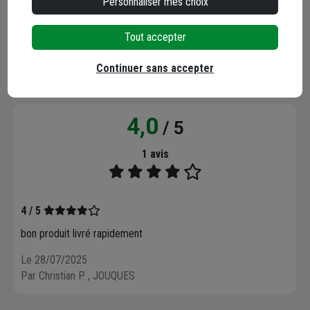
Personnaliser mes choix
Tout accepter
Avis clients
Seuls les clients ayant commandé ce produit
Continuer sans accepter
peuvent laisser un commentaire
4,0
/ 5
1 avis
4 / 5
bon produit livré rapidement
Le 28/07/2025
Par Christian P.
, JOUQUES