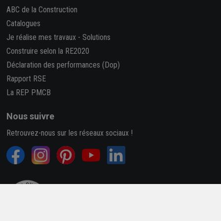
ABC de la Construction
Catalogues
Je réalise mes travaux
-
Solutions
Construire selon la RE2020
Déclaration des performances (Dop)
Rapport RSE
La REP PMCB
Nous suivre
Retrouvez-nous sur les réseaux sociaux !
4,7/5