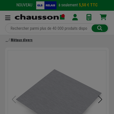
NOUVEAU :
à seulement
5,50 € TTC
Métaux divers