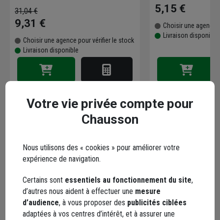
5,15 €
31,04 €
9,31 €
Choisir une agence p
Livraison disponible
Choisir une agence pour vérifier le stock
Livraison disponible
Votre vie privée compte pour
Chausson
Points forts
Nous utilisons des « cookies » pour améliorer votre
Description
expérience de navigation.
Certains sont
essentiels au fonctionnement du site
,
Caractéristiques
d’autres nous aident à effectuer une
mesure
d’audience
, à vous proposer des
publicités ciblées
adaptées à vos centres d’intérêt, et à assurer une