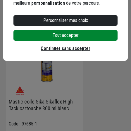
meilleure
personnalisation
de votre parcours.
En complément
Personnaliser mes choix
Tout accepter
Continuer sans accepter
Mastic colle Sika Sikaflex High
Tack cartouche 300 ml blanc
Code : 97685-1