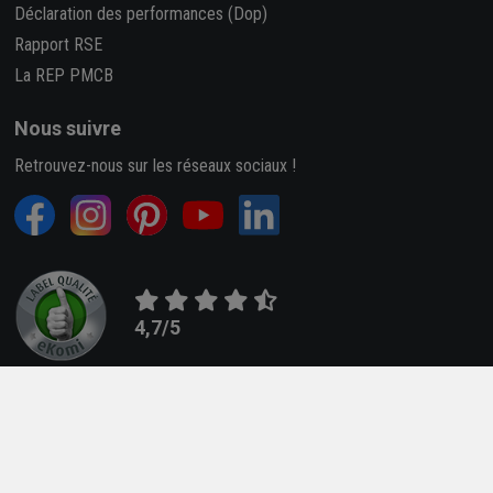
Déclaration des performances (Dop)
Rapport RSE
La REP PMCB
Nous suivre
Retrouvez-nous sur les réseaux sociaux !
4,7/5