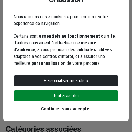
Nous utilisons des « cookies » pour améliorer votre
expérience de navigation.
Couteau à enduire Inox Taliaplast
Couteau à enduire 
Certains sont
essentiels au fonctionnement du site
,
avec manche ABS longueur 50 cm
avec manche ABS 
d’autres nous aident à effectuer une
mesure
d’audience
, à vous proposer des
publicités ciblées
Code : 294375-1
Code : 294376-1
adaptées à vos centres d’intérêt, et à assurer une
meilleure
personnalisation
de votre parcours.
18,10 €
18,71 €
dont
0,01 €
éco-contribution
dont
0,01 €
éco-contribu
Personnaliser mes choix
Choisir une agence pour vérifier le stock
Choisir une agence p
Livraison disponible
Livraison disponible
Tout accepter
Continuer sans accepter
Catégories associées