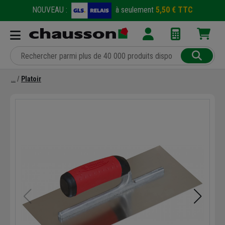
NOUVEAU :
à seulement
5,50 € TTC
Platoir