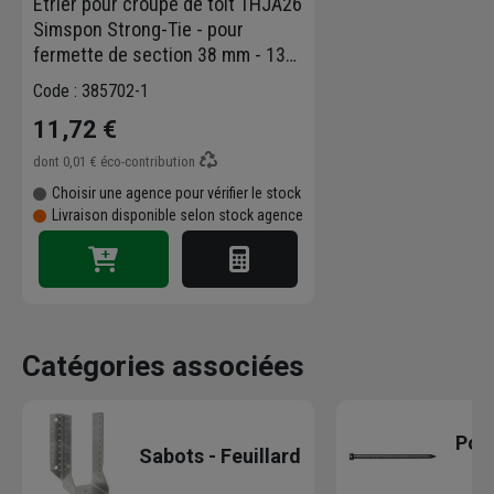
Étrier pour croupe de toit THJA26
Simspon Strong-Tie - pour
fermette de section 38 mm - 135
/ 229 / 137 / 2 mm
Code : 385702-1
11,72 €
dont
0,01 €
éco-contribution
Choisir une agence pour vérifier le stock
Livraison disponible selon stock agence
Catégories associées
Poin
Sabots - Feuillard