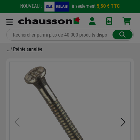
NOUVEAU :
à seulement
5,50 € TTC
Pointe annelée