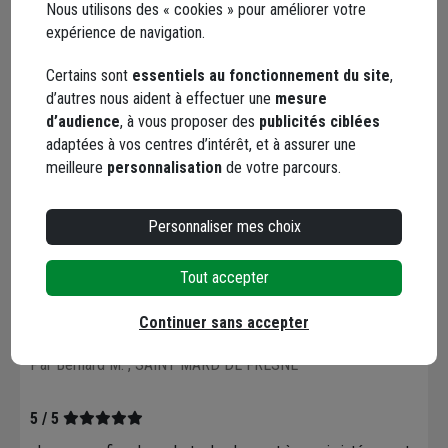
Nous utilisons des « cookies » pour améliorer votre
Par Thierry D.
, WEISLINGEN
expérience de navigation.
Certains sont
essentiels au fonctionnement du site
,
5 / 5
d’autres nous aident à effectuer une
mesure
Ces pointes sont d'excellente qualité et conformes à la fiche
d’audience
, à vous proposer des
publicités ciblées
produit.
adaptées à vos centres d’intérêt, et à assurer une
meilleure
personnalisation
de votre parcours.
Le 06/07/2023
Par Bernard M.
, SAINT MARD DE FRESNE
Personnaliser mes choix
5 / 5
Tout accepter
Ces pointes sont d'excellente qualité et conformes à la fiche
produit.
Continuer sans accepter
Le 06/07/2023
Par Bernard M.
, SAINT MARD DE FRESNE
5 / 5