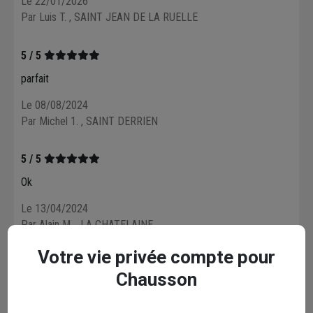
Le 22/01/2026
Par Luis T.
, SAINT JEAN DE LA RUELLE
5 / 5
parfait
Le 08/08/2024
Par Michel 1.
, SAINT DERRIEN
5 / 5
Ok
Le 13/04/2024
Par Alain M.
, LA CHATELAINE
Votre vie privée compte pour
5 / 5
Chausson
Bon produit. Bonne fixation. Conforme à mes attentes.
Le 04/03/2024