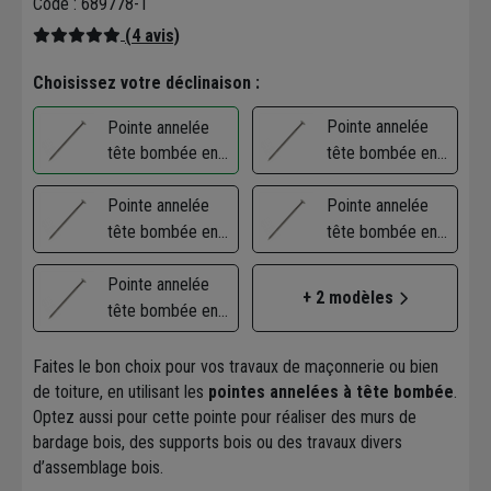
Code : 689778-1
(4 avis)
Choisissez votre déclinaison :
Pointe annelée
Pointe annelée
tête bombée en
tête bombée en
acier inoxydable
acier inoxydable
A2 filetage total
Pointe annelée
A2 filetage total
Pointe annelée
2.3x50mm boîte
tête bombée en
2.3x35mm boîte
tête bombée en
de 1kg
acier inoxydable
de 1kg
acier inoxydable
A2 filetage total
Pointe annelée
A2 filetage total
+ 2 modèles
2.3x40mm boîte
tête bombée en
2.3x40mm boîte
de 250g
acier inoxydable
de 1kg
A2 filetage total
Faites le bon choix pour vos travaux de maçonnerie ou bien
2.3x50mm seau
de toiture, en utilisant les
pointes annelées à tête bombée
.
de 5kg
Optez aussi pour cette pointe pour réaliser des murs de
bardage bois, des supports bois ou des travaux divers
d’assemblage bois.