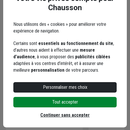
Chausson
En complément
Nous utilisons des « cookies » pour améliorer votre
expérience de navigation.
Certains sont
essentiels au fonctionnement du site
,
d’autres nous aident à effectuer une
mesure
d’audience
, à vous proposer des
publicités ciblées
adaptées à vos centres d’intérêt, et à assurer une
meilleure
personnalisation
de votre parcours.
Personnaliser mes choix
Tout accepter
Gant anti-coupure haute visibilité
Pointe annelée El
Gypso avec enduction nitrile taille
diamètre 2 MM lo
Continuer sans accepter
9
tête Blanche boît
Code : 601263-1
Code : 715499-1