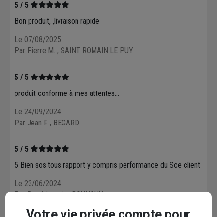
5 / 5
Bon produit, ,livraison rapide
Le 07/08/2025
Par Pierre M.
, SAINT ROMAIN LE PUY
5 / 5
produit conforme à mes attentes...
Le 24/09/2024
Par Jean F.
, BEGARD
5 / 5
5 Bien sos tous rapport y compris performance du Sce client
Le 23/06/2024
Par Dominique L.
, DOUNOUX
Votre vie privée compte pour