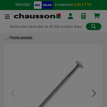
NOUVEAU :
à seulement
5,50 € TTC
Pointe annelée