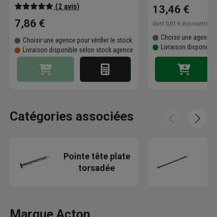
(2 avis)
13,46 €
7,86 €
dont
0,01 €
éco-contribu
Choisir une agence p
Choisir une agence pour vérifier le stock
Livraison disponible
Livraison disponible selon stock agence
Catégories associées
Pointe tête plate
P
torsadée
Marque Acton