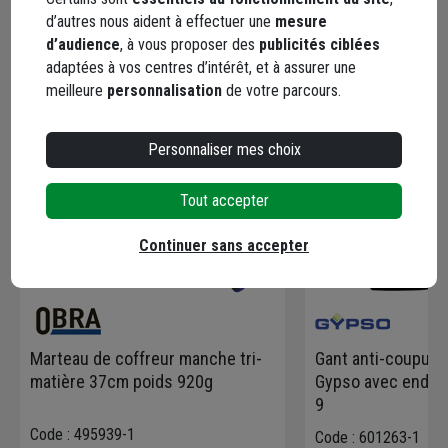
d’autres nous aident à effectuer une
mesure
En complément
d’audience
, à vous proposer des
publicités ciblées
adaptées à vos centres d’intérêt, et à assurer une
meilleure
personnalisation
de votre parcours.
Personnaliser mes choix
Tout accepter
Continuer sans accepter
Marteau de coffreur manche tri-
Gant anti-coupure 
matière 37cm poids 920g
Gypso avec enducti
9
Code : 495939-1
Code : 601263-1