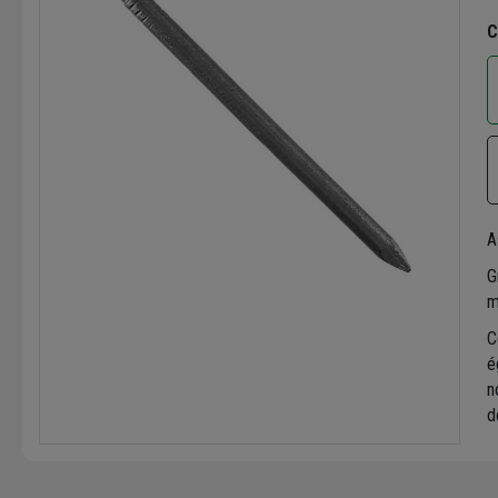
C
A
G
m
C
é
n
d