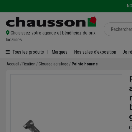
NO
Choisissez votre agence et bénéficiez de prix
localisés
Tous les produits
|
Marques
Nos salles d'exposition
Je r
Accueil
Fixation
Clouage agrafage
Pointe homme
C