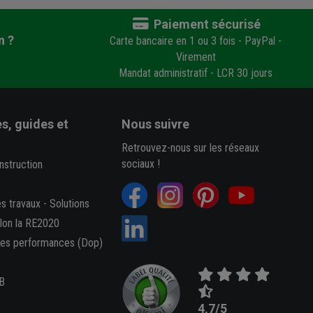
Paiement sécurisé
n ?
Carte bancaire en 1 ou 3 fois - PayPal -
Virement
Mandat administratif - LCR 30 jours
s, guides et
Nous suivre
Retrouvez-nous sur les réseaux
sociaux !
nstruction
es travaux
-
Solutions
elon la RE2020
des performances (Dop)
B
4,7/5