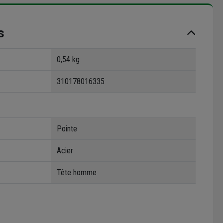
s
0,54 kg
310178016335
Pointe
Acier
Tête homme