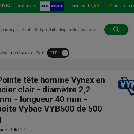
UVEAU :
profitez de
à seulement
5,50 € TTC
pour vos co
éalise mes travaux
PRIX
Pointe tête homme Vynex en
acier clair - diamètre 2,2
mm - longueur 40 mm -
boîte Vybac VYB500 de 500
g
ode : 40611-1