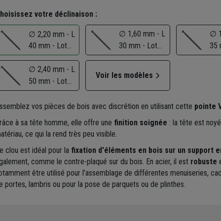
hoisissez votre déclinaison :
∅ 1,60 mm - L
∅ 1
∅ 2,20 mm - L
40 mm - Lot
30 mm - Lot
35 
de 500 g
de 480 g
de 
∅ 2,40 mm - L
Voir les modèles
50 mm - Lot
de 500 g
ssemblez vos pièces de bois avec discrétion en utilisant cette
pointe 
râce à sa tête homme, elle offre une
finition soignée
: la tête est noy
atériau, ce qui la rend très peu visible.
e clou est idéal pour la
fixation d'éléments en bois sur un support e
galement, comme le contre-plaqué sur du bois. En acier, il est
robuste
e
otamment être utilisé pour l'assemblage de différentes menuiseries, cad
e portes, lambris ou pour la pose de parquets ou de plinthes.