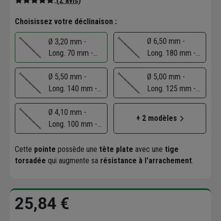
(2 avis)
Choisissez votre déclinaison :
Ø 6,50 mm -
Ø 3,20 mm -
Long. 70 mm -
Long. 180 mm -
Seau de 5 kg
Seau de 5 kg
Ø 5,50 mm -
Ø 5,00 mm -
Long. 140 mm -
Long. 125 mm -
Seau de 5 kg
Seau de 5 kg
Ø 4,10 mm -
+ 2 modèles
Long. 100 mm -
Seau de 5 kg
Cette
pointe
possède une
tête plate
avec une
tige
torsadée
qui augmente sa
résistance à l'arrachement
.
25,84 €