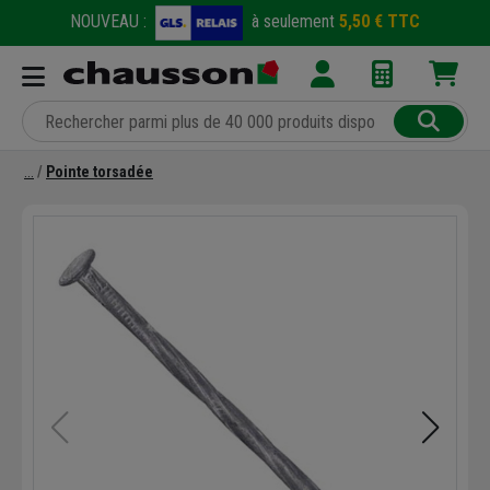
NOUVEAU :
à seulement
5,50 € TTC
Pointe torsadée