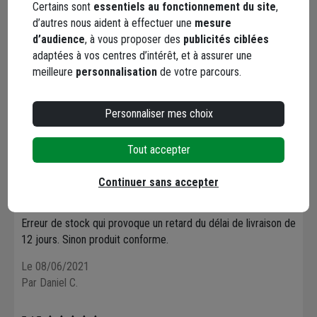
Certains sont
essentiels au fonctionnement du site
,
bonne qualité,conforme aux besoins
d’autres nous aident à effectuer une
mesure
d’audience
, à vous proposer des
publicités ciblées
Le 01/11/2021
adaptées à vos centres d’intérêt, et à assurer une
Par Dominique G.
meilleure
personnalisation
de votre parcours.
5 / 5
Personnaliser mes choix
Matériel de grande qualité
Le 15/10/2021
Tout accepter
Par Pascal A.
Continuer sans accepter
5 / 5
Erreur de stock qui provoque un retard du délai de livraison de
12 jours. Sinon produit conforme.
Le 08/06/2021
Par Daniel C.