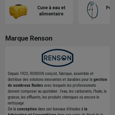
Cuve à eau et
Pom
alimentaire
Marque Renson
Depuis 1923, RENSON conçoit, fabrique, assemble et
distribue des solutions innovantes et durables pour la
gestion
de nombreux fluides
avec lesquels les professionnels
doivent composer au quotidien : l'eau, les carburants, l'huile, la
graisse, les effluents, les produits chimiques ou encore le
nettoyage.
De la
conception
dans ses bureaux d'études à
la
fabrication et l'assemblage
dans son usine du Nord de la