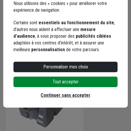
Nous utilisons des « cookies » pour améliorer votre
4 / 5
expérience de navigation.
Produit conforme à voir dans le temps au contact de l'adblue
Certains sont
essentiels au fonctionnement du site
,
Le 17/12/2022
d’autres nous aident à effectuer une
mesure
Par Philippe D.
, MONTCET
d’audience
, à vous proposer des
publicités ciblées
adaptées à vos centres d’intérêt, et à assurer une
meilleure
personnalisation
de votre parcours.
En complément
Personnaliser mes choix
Tout accepter
Continuer sans accepter