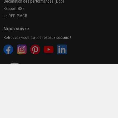
Déclaration des performances (Dop)
Rapport RSE
La REP PMCB
Nous suivre
Retrouvez-nous sur les réseaux sociaux !
4,7/5