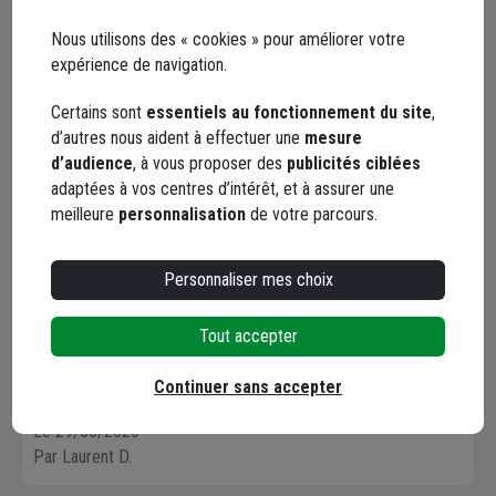
Le 13/06/2022
Nous utilisons des « cookies » pour améliorer votre
Par Lahcen F.
, MONTGISCARD
expérience de navigation.
5 / 5
Certains sont
essentiels au fonctionnement du site
,
d’autres nous aident à effectuer une
mesure
RAS
d’audience
, à vous proposer des
publicités ciblées
adaptées à vos centres d’intérêt, et à assurer une
Le 06/11/2020
meilleure
personnalisation
de votre parcours.
Par Yann P.
5 / 5
Personnaliser mes choix
Le produit commandé correspond en tout point à la
Tout accepter
description faite sur le site.La qualité est bonne et le prix
intéressant. Le tout livré rapidement ! Un site sérieux que je
Continuer sans accepter
recommande. Merci.
Le 29/06/2020
Par Laurent D.