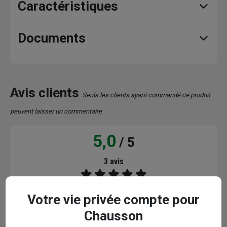
Caractéristiques
Documents
Avis clients
Seuls les clients ayant commandé ce produit
peuvent laisser un commentaire
5,0
/ 5
3 avis
Votre vie privée compte pour
5 / 5
Chausson
bien