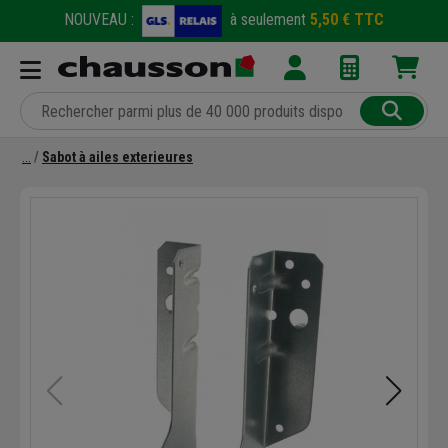
NOUVEAU :
à seulement
5,50 € TTC
Sabot à ailes exterieures