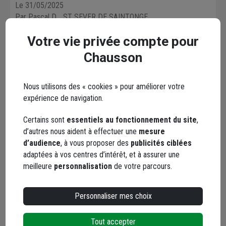
Le 31/05/2025
Par Pascal D.
, ST SEVER DE SAINTONGE
Votre vie privée compte pour
5 / 5
Chausson
Rien a dire, modèle déjà utilisé auparavant, chausson en avait
d'où ma commande. Satisfait dans son ensemble,
disponibilité,commande, livraison et communication par mail
Nous utilisons des « cookies » pour améliorer votre
👌nickel. Merci chausson.
expérience de navigation.
Le 22/04/2025
Certains sont
essentiels au fonctionnement du site
,
Par Nicolas C.
, SOISY-SOUS-MONTMORENCY
d’autres nous aident à effectuer une
mesure
d’audience
, à vous proposer des
publicités ciblées
5 / 5
adaptées à vos centres d’intérêt, et à assurer une
meilleure
personnalisation
de votre parcours.
sabots de trés belles qualités . robustes . je recommande ce
site.
Personnaliser mes choix
Le 30/04/2024
Par Viviane I.
, PROISSANS
Tout accepter