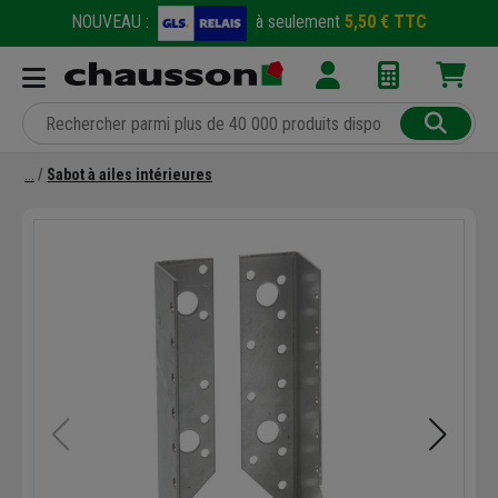
NOUVEAU :
à seulement
5,50 € TTC
Sabot à ailes intérieures