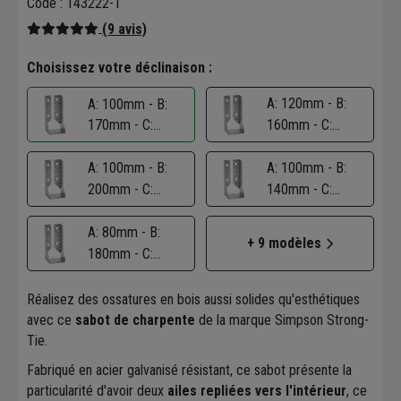
Code : 143222-1
(9 avis)
Choisissez votre déclinaison :
A: 120mm - B:
A: 100mm - B:
170mm - C:
160mm - C:
76mm - Ép. 2 mm
76mm - Ép. 2 mm
A: 100mm - B:
A: 100mm - B:
200mm - C:
140mm - C:
76mm - Ép. 2 mm
76mm - Ép. 2 mm
A: 80mm - B:
+ 9 modèles
180mm - C:
76mm - Ép. 2 mm
Réalisez des ossatures en bois aussi solides qu'esthétiques
avec ce
sabot de charpente
de la marque Simpson Strong-
Tie.
Fabriqué en acier galvanisé résistant, ce sabot présente la
particularité d'avoir deux
ailes repliées vers l'intérieur
, ce