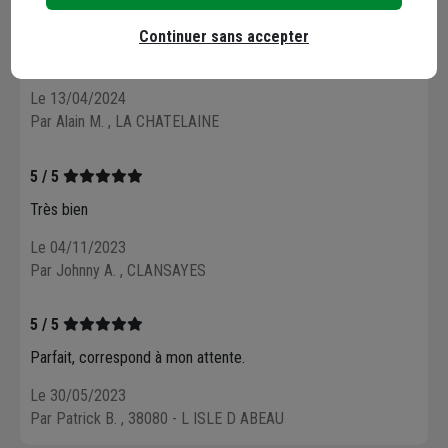
5 / 5
Continuer sans accepter
Conforme aux attentes
Le 13/04/2024
Par Alain M.
, LA CHATELAINE
5 / 5
Très bien
Le 04/11/2023
Par Johnny A.
, CLANSAYES
5 / 5
Parfait, correspond à mon attente.
Le 30/05/2023
Par Patrick B.
, 38080 - L ISLE D ABEAU