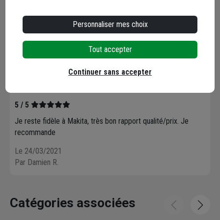
Seuls les clients ayant commandé ce produit
peuvent laisser un commentaire
Personnaliser mes choix
5,0
/ 5
Tout accepter
1 avis
Continuer sans accepter
5 / 5
Je reste fidèle à Makita, très bon rapport qualité/prix. Je
recommande
Le 24/03/2021
Par Damien R.
Catégories associées