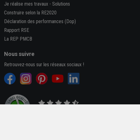
Je réalise mes travaux
-
Solutions
Construire selon la RE2020
Déclaration des performances (Dop)
Rapport RSE
La REP PMCB
Nous suivre
Retrouvez-nous sur les réseaux sociaux !
4,7/5