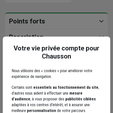
Points forts
Description
Votre vie privée compte pour
Garantie
Chausson
Caractéristiques
Nous utilisons des « cookies » pour améliorer votre
expérience de navigation.
Documents
Certains sont
essentiels au fonctionnement du site
,
d’autres nous aident à effectuer une
mesure
d’audience
, à vous proposer des
publicités ciblées
adaptées à vos centres d’intérêt, et à assurer une
Avis clients
meilleure
personnalisation
de votre parcours.