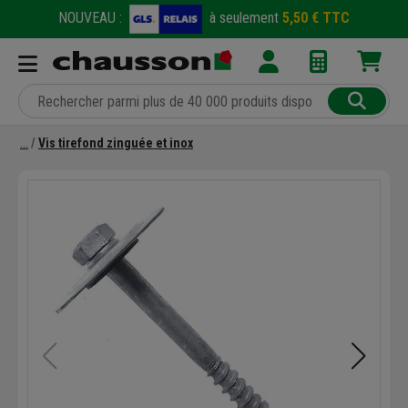
NOUVEAU :
à seulement
5,50 € TTC
Vis tirefond zinguée et inox