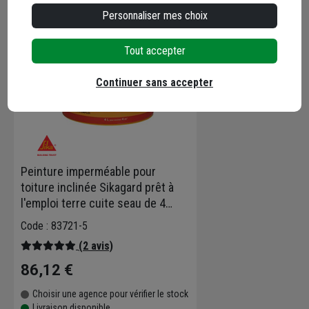
Personnaliser mes choix
Tout accepter
Continuer sans accepter
Peinture imperméable pour
toiture inclinée Sikagard prêt à
l'emploi terre cuite seau de 4
litres
Code : 83721-5
(2 avis)
86,12 €
Choisir une agence pour vérifier le stock
Livraison disponible