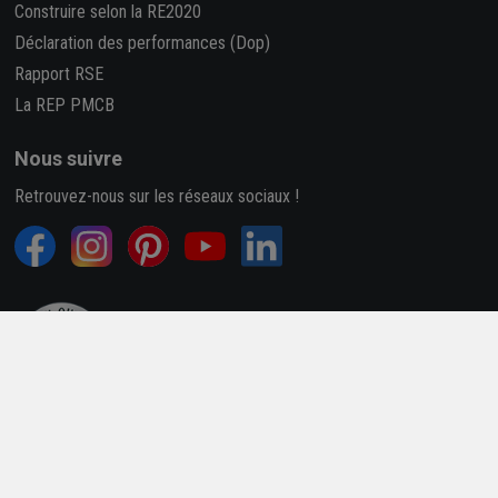
Construire selon la RE2020
Déclaration des performances (Dop)
Rapport RSE
La REP PMCB
Nous suivre
Retrouvez-nous sur les réseaux sociaux !
4,7/5