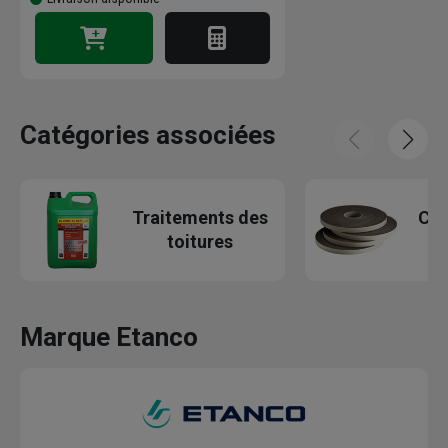
Catégories associées
Traitements des
Com
toitures
f
Marque Etanco