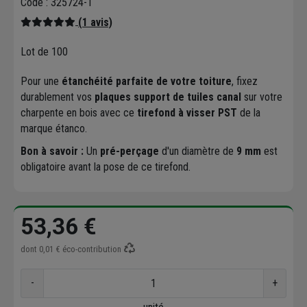
Code : 325724-1
(1 avis)
Lot de 100
Pour une
étanchéité parfaite de votre toiture
, fixez
durablement vos
plaques support de tuiles canal
sur votre
charpente en bois avec ce
tirefond à visser PST
de la
marque étanco.
Bon à savoir :
Un
pré-perçage
d'un diamètre de
9 mm
est
obligatoire avant la pose de ce tirefond.
53,36 €
dont
0,01 €
éco-contribution
-
+