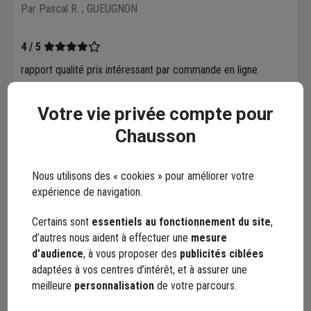
Par Pascal R.
, GUEUGNON
4 / 5
rapport qualité prix intéressant par commande en ligne
Le 12/12/2022
Votre vie privée compte pour
Par Didier L.
, REMILLY LES MARAIS
Chausson
5 / 5
Bon produit
Nous utilisons des « cookies » pour améliorer votre
expérience de navigation.
Le 22/07/2022
Par Frederic A.
, ORANGE
Certains sont
essentiels au fonctionnement du site
,
d’autres nous aident à effectuer une
mesure
d’audience
, à vous proposer des
publicités ciblées
En complément
adaptées à vos centres d’intérêt, et à assurer une
meilleure
personnalisation
de votre parcours.