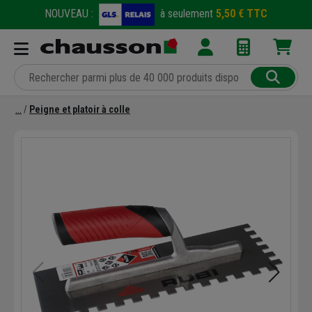
NOUVEAU :
à seulement
5,50 € TTC
Peigne et platoir à colle