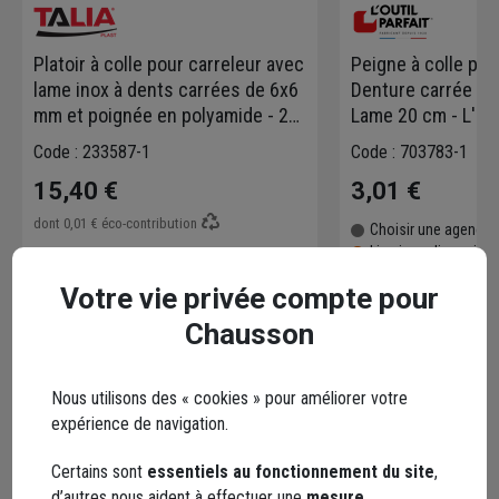
Platoir à colle pour carreleur avec
Peigne à colle pou
lame inox à dents carrées de 6x6
Denture carrée fin
mm et poignée en polyamide - 28
Lame 20 cm - L'Out
x 12 cm
Code : 233587-1
Code : 703783-1
15,40 €
3,01 €
dont
0,01 €
éco-contribution
Choisir une agence p
Livraison disponibl
Choisir une agence pour vérifier le stock
Livraison disponible selon stock agence
Votre vie privée compte pour
Chausson
Nous utilisons des « cookies » pour améliorer votre
expérience de navigation.
Points forts
Certains sont
essentiels au fonctionnement du site
,
d’autres nous aident à effectuer une
mesure