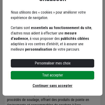
Documents
Nous utilisons des « cookies » pour améliorer votre
expérience de navigation.
Certains sont
essentiels au fonctionnement du site
,
Marque Lincoln
d’autres nous aident à effectuer une
mesure
d’audience
, à vous proposer des
publicités ciblées
adaptées à vos centres d’intérêt, et à assurer une
meilleure
personnalisation
de votre parcours.
Lincoln Electric, leader mondial dans son domaine, conçoit,
Personnaliser mes choix
développe et fabrique des produits de soudage et de
coupage à l’arc électrique. Forts de 125 années d'expérience,
Tout accepter
ces experts du secteur industriel sont reconnus dans le
monde entier comme "Les experts en soudage". L'innovation
Continuer sans accepter
de Licoln Eletcric est à l'origine d'une large gamme de
solutions très complètes et performantes en matière de
procédés de soudage, offrant des produits de pointe en