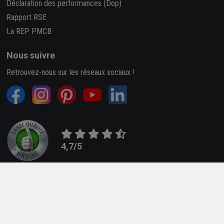
Déclaration des performances (Dop)
Rapport RSE
La REP PMCB
Nous suivre
Retrouvez-nous sur les réseaux sociaux !
4,7/5