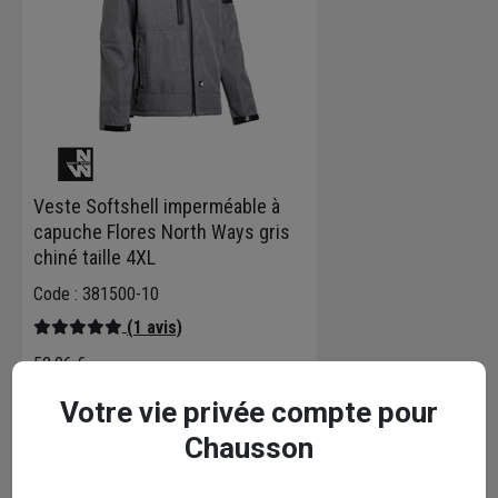
Veste Softshell imperméable à
capuche Flores North Ways gris
chiné taille 4XL
Code : 381500-10
(1 avis)
52,06 €
40,78 €
Votre vie privée compte pour
Choisir une agence pour vérifier le stock
Chausson
Livraison disponible