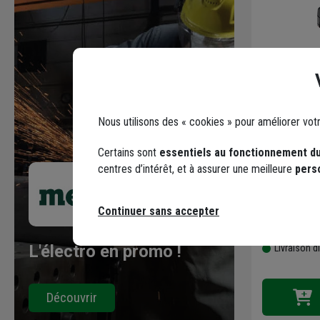
Perceuse v
18V 5,2 Ah
BL - en cof
Nous utilisons des « cookies » pour améliorer vot
chargeur
Code : 3182
Certains sont
essentiels au fonctionnement du
302,08 €
centres d’intérêt, et à assurer une meilleure
pers
211,45 
dont
0,85 €
éco-
Continuer sans accepter
Choisir une
stock
L'électro en promo !
Livraison d
Découvrir