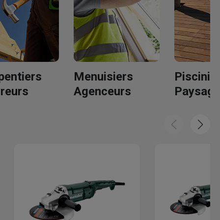
pentiers
Menuisiers
Piscinis
reurs
Agenceurs
Paysagi