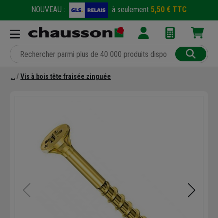
NOUVEAU :
à seulement
5,50 € TTC
Vis à bois tête fraisée zinguée