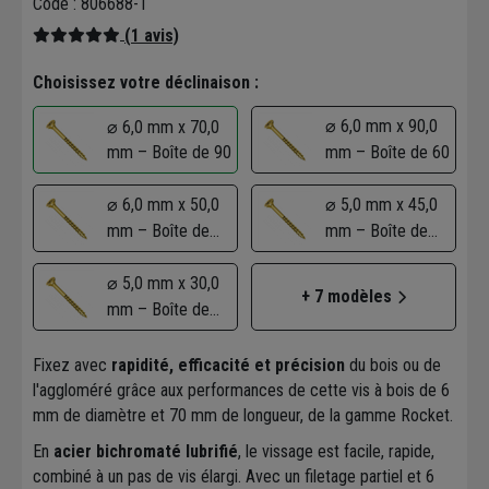
Code : 806688-1
(1 avis)
Choisissez votre déclinaison :
⌀ 6,0 mm x 90,0
⌀ 6,0 mm x 70,0
mm – Boîte de 90
mm – Boîte de 60
⌀ 6,0 mm x 50,0
⌀ 5,0 mm x 45,0
mm – Boîte de
mm – Boîte de
100
100
⌀ 5,0 mm x 30,0
+ 7 modèles
mm – Boîte de
100
Fixez avec
rapidité, efficacité et précision
du bois ou de
l'aggloméré grâce aux performances de cette vis à bois de 6
mm de diamètre et 70 mm de longueur, de la gamme Rocket.
En
acier bichromaté lubrifié
, le vissage est facile, rapide,
combiné à un pas de vis élargi. Avec un filetage partiel et 6