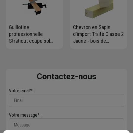
Guillotine
Chevron en Sapin
professionnelle
d'import Traité Classe 2
Straticut coupe sol
Jaune - bois de
PVC, vinyle HD et LVT
charpente - 75 MM x 50
MM - longueur 5,4 M
Contactez-nous
Votre email* :
Votre message* :