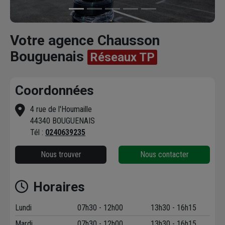
Votre agence Chausson
Bouguenais
Réseaux TP
Coordonnées
4 rue de l'Houmaille
44340 BOUGUENAIS
Tél :
0240639235
Nous trouver
Nous contacter
Horaires
Lundi
07h30 - 12h00
13h30 - 16h15
Mardi
07h30 - 12h00
13h30 - 16h15