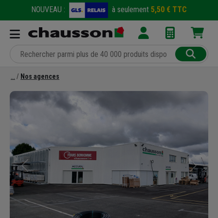
NOUVEAU :
à seulement
5,50 € TTC
Nos agences
Précédent
Suivant