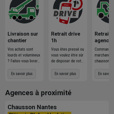
Livraison sur
Retrait drive
Retrait
chantier
1h
agence
Vos achats sont
Vous êtes pressé ou
Commandez
lourds et volumineux
vous voulez être sûr
marchandise
? Faites-vous livrer
de disposer de votre
chausson.fr
où et quand vous
marchandise ?
la retirer
voulez
! L'agence
Commandez
gratuiteme
En savoir plus
En savoir plus
En savoir 
Chausson qui
directement les
l'agence 
effectue la livraison
produits disponibles
à proximit
vous contacte pour
dans votre agence
chez vous. 
Agences à proximité
fixer le
meilleur
sur chausson.fr.
470 agence
créneau
de
Venez les retirer une
Chausson so
Chausson Nantes
livraison. Bonus :
heure plus tard.
votre servic
Nous livrons jusqu'au