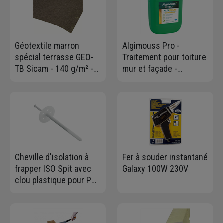
Géotextile marron
Algimouss Pro -
spécial terrasse GEO-
Traitement pour toiture
TB Sicam - 140 g/m² -
mur et façade -
rouleau de 2 x 15 m
antimousse-
antiverdissure - prêt à
l'emploi - Bidon de 30
litres
Cheville d'isolation à
Fer à souder instantané
frapper ISO Spit avec
Galaxy 100W 230V
clou plastique pour PSE
et ITE - 10x155mm -
200 pièces